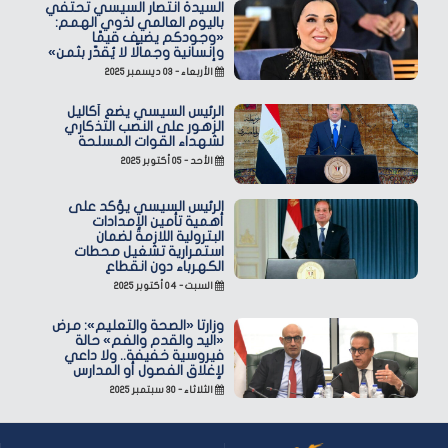
السيدة انتصار السيسي تحتفي
باليوم العالمي لذوي الهمم:
«وجودكم يضيف قيمًا
وإنسانية وجمالًا لا يُقدّر بثمن»
الأربعاء - ٠٣ ديسمبر ٢٠٢٥
الرئيس السيسي يضع أكاليل
الزهور على النصب التذكاري
لشهداء القوات المسلحة
الأحد - ٠٥ أكتوبر ٢٠٢٥
الرئيس السيسي يؤكد على
أهمية تأمين الإمدادات
البترولية اللازمة لضمان
استمرارية تشغيل محطات
الكهرباء دون انقطاع
السبت - ٠٤ أكتوبر ٢٠٢٥
وزارتا «الصحة والتعليم»: مرض
«اليد والقدم والفم» حالة
فيروسية خفيفة.. ولا داعي
لإغلاق الفصول أو المدارس
الثلاثاء - ٣٠ سبتمبر ٢٠٢٥