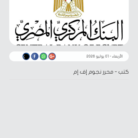
الأربعاء - ٠١ يوليو ٢٠٢٦
كتب -
محرر نجوم إف إم