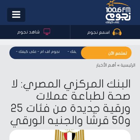
Toggle
igation
شاهد نجوم
اسمع نجوم
نجوم اف ام - على كيفك
-
نجوم اف ام - على كيفك
-
نجوم ا
تستمع الآن
الرئيسية
»
أهم الأخبار
البنك المركزي المصري: لا
صحة لطباعة عملات
ورقية جديدة من فئات 25
و50 قرشًا والجنيه الورقي