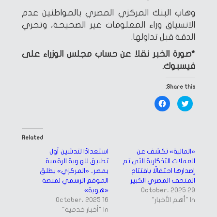
وهاب البنك المركزي المصري بالمواطنين عدم
الانسياق وراء المعلومات غير الصحيحة، وتحري
الدقة قبل تداولها.
*صورة الخبر نقلا عن حساب مجلس الوزراء على
فيسبوك.
Share this:
Click
Click
to
to
share
share
on
on
Facebook
Twitter
(Opens
(Opens
in
in
Related
new
new
window)
window)
«المالية» تكشف عن
استعدادًا لتدشين أول
العملات التذكارية التي تم
تطبيق للهوية الرقمية
إصدارها احتفالًا بافتتاح
بمصر.. «المركزي» يطلق
المتحف المصري الكبير
الموقع الرسمي لمنصة
29 October، 2025
«هوية»
In "أهم الأخبار"
16 October، 2025
In "أخبار خدمية"