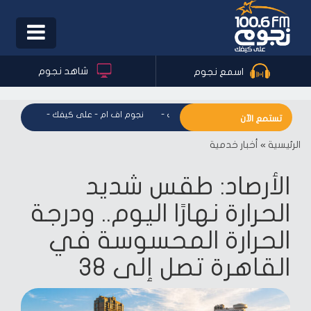
Toggle
igation
شاهد نجوم
اسمع نجوم
نجوم اف ام - على كيفك
-
نجوم اف ام - على كيفك
-
نجوم اف ا
تستمع الآن
الرئيسية
»
أخبار خدمية
الأرصاد: طقس شديد
الحرارة نهارًا اليوم.. ودرجة
الحرارة المحسوسة في
القاهرة تصل إلى 38