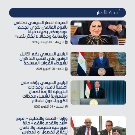
أحدث الأخبار
السيدة انتصار السيسي تحتفي
باليوم العالمي لذوي الهمم:
«وجودكم يضيف قيمًا
وإنسانية وجمالًا لا يُقدّر بثمن»
الأربعاء - ٠٣ ديسمبر ٢٠٢٥
الرئيس السيسي يضع أكاليل
الزهور على النصب التذكاري
لشهداء القوات المسلحة
الأحد - ٠٥ أكتوبر ٢٠٢٥
الرئيس السيسي يؤكد على
أهمية تأمين الإمدادات
البترولية اللازمة لضمان
استمرارية تشغيل محطات
الكهرباء دون انقطاع
السبت - ٠٤ أكتوبر ٢٠٢٥
وزارتا «الصحة والتعليم»: مرض
«اليد والقدم والفم» حالة
فيروسية خفيفة.. ولا داعي
لإغلاق الفصول أو المدارس