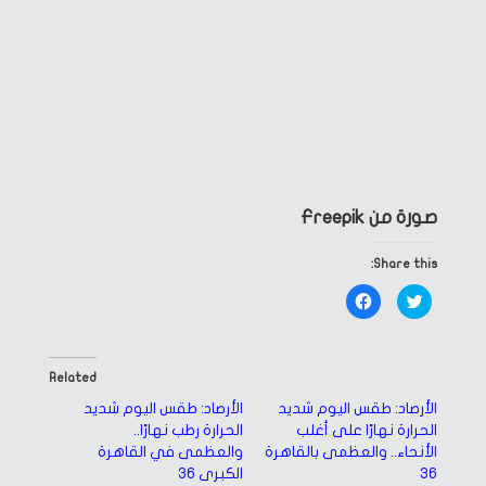
صورة من Freepik
Share this:
Click
Click
to
to
share
share
on
on
Facebook
Twitter
(Opens
(Opens
in
in
Related
new
new
window)
window)
الأرصاد: طقس اليوم شديد
الأرصاد: طقس اليوم شديد
الحرارة نهارًا على أغلب
الحرارة رطب نهارًا..
الأنحاء.. والعظمى بالقاهرة
والعظمى في القاهرة
36
الكبرى 36