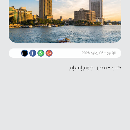
الإثنين - ٠٦ يوليو ٢٠٢٦
كتب -
محرر نجوم إف.إم