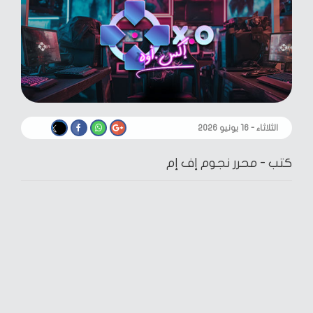
الثلاثاء - ١٦ يونيو ٢٠٢٦
كتب -
محرر نجوم إف إم