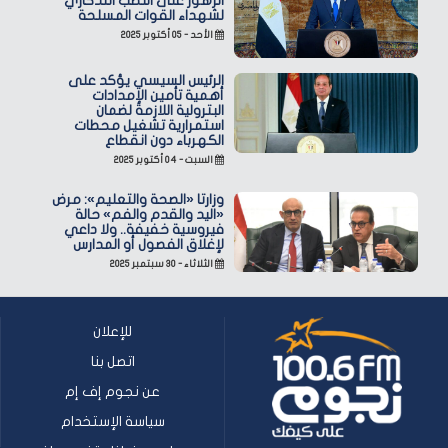
الزهور على النصب التذكاري
لشهداء القوات المسلحة
الأحد - ٠٥ أكتوبر ٢٠٢٥
الرئيس السيسي يؤكد على
أهمية تأمين الإمدادات
البترولية اللازمة لضمان
استمرارية تشغيل محطات
الكهرباء دون انقطاع
السبت - ٠٤ أكتوبر ٢٠٢٥
وزارتا «الصحة والتعليم»: مرض
«اليد والقدم والفم» حالة
فيروسية خفيفة.. ولا داعي
لإغلاق الفصول أو المدارس
الثلاثاء - ٣٠ سبتمبر ٢٠٢٥
للإعلان
اتصل بنا
عن نجوم إف إم
سياسة الإستخدام