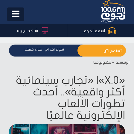
Toggle
igation
شاهد نجوم
اسمع نجوم
نجوم اف ام - على كيفك
-
نجوم اف ام - على كيفك
-
نجوم اف ام
تستمع الآن
الرئيسية
»
تكنولوجيا
«X.O»| «تجارب سينمائية
أكثر واقعية».. أحدث
تطورات الألعاب
الإلكترونية عالميًا