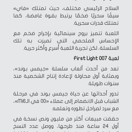
السلاح الرئيسي مختلف، حيث تمتلك «فاي»
سيفًا سحريًا ضخمًا يرتبط بقوة غامضة، كما
تمتلك قدرات سحرية.
اللعبة تتميز بروح سينمائية بإخراج ضخم مع
الإحساس الملحمي التي تميزت به تلك
السلسلة، لكن تجربة اللعبة أسرع وأكثر حرية.
لعبة 007 First Light
تعد من أحدث ألعاب سلسلة «جيمس بوند»،
وبمثابة أول محاولة لإعادة إنتاج الشخصية منذ
سنوات طويلة.
تدور أحداثها عن حياة جيمس بوند في مرحلة
الشباب قبل الانضمام إلى عملاء «00 في الـMi6»،
مع سرد لمراحل تطوره وتعلمه.
حققت مبيعات أكثر من مليون ونص نسخة في
أول 24 ساعة منذ طرحها، ووصل عدد النسخ