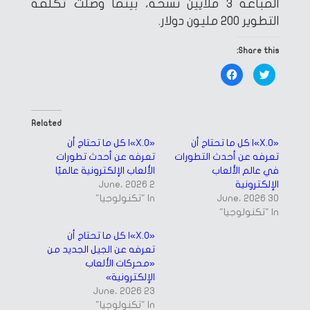
المباعة 3 ملايين نسخة، بينما وصلت تكلفة
التطوير 200 مليون دولار.
Share this:
Click
Click
to
to
share
share
on
on
Facebook
Twitter
(Opens
(Opens
in
in
Related
new
new
window)
window)
«X.O»| كل ما تحتاج أن
«X.O»| كل ما تحتاج أن
تعرفه عن أحدث التطورات
تعرفه عن أحدث تطورات
في عالم الألعاب
الألعاب الإلكترونية عالميًا
الإلكترونية
2 June، 2026
30 June، 2026
In "تكنولوجيا"
In "تكنولوجيا"
«X.O»| كل ما تحتاج أن
تعرفه عن الجيل الجديد من
«محركات الألعاب
الإلكترونية»
23 June، 2026
In "تكنولوجيا"