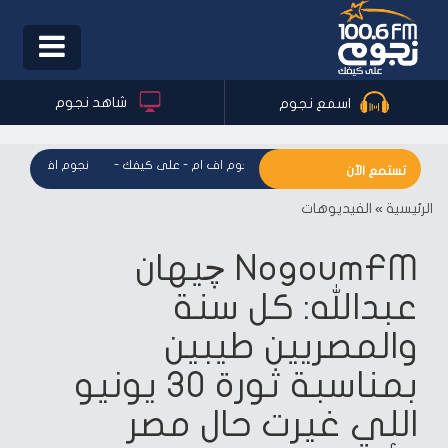
Toggle
igation
شاهد نجوم
اسمع نجوم
نجوم اف ام - على كيفك
-
نجوم اف ام - على كيفك
-
نجوم اف ام - على
تستمع الآن
الرئيسية
»
الفيديوهات
NogoumFM چيهان
عبدالله: كل سنة
والمصريين طيبين
بمناسبة ثورة ٣٠ يونيو
اللي غيرت حال مصر