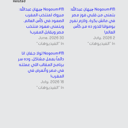
in
in
Related
new
new
window)
window)
NogoumFM چيهان عبدالله:
NogoumFM چيهان عبدالله:
بتمنى من قلبي فوز مصر
مبروك لمنتخب المغرب
في ماتش بكرة، ولازم نفرح
الصعود في كأس العالم،
بوصولنا للدور ده من كأس
وبتمنى صعود منتخب
العالم!
مصر ويقابل المغرب!
30 June، 2026
2 July، 2026
In "الفيديوهات"
In "الفيديوهات"
NogoumFM لولا جفان: انا
دائماً بعمل مشاكل، وده سر
برنامج المقالب اللي عملته
في مصر وأتعرض في
المغرب!
16 July، 2026
In "الفيديوهات"