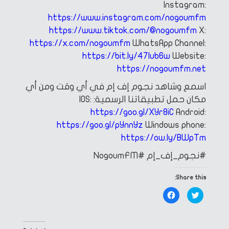
Instagram:
https://www.instagram.com/nogoumfm
https://www.tiktok.com/@nogoumfm
X:
https://x.com/nogoumfm
WhatsApp Channel:
https://bit.ly/47Iub6w
Website:
https://nogoumfm.net
اسمع وشاهد نجوم إف إم في أي وقت ومن أي
مكان
حمل تطبيقاتنا الرسمية:
IOS:
https://goo.gl/XYr8iC
Android:
https://goo.gl/pYnnYz
Windows phone:
https://ow.ly/BWpTm
#نجوم_إف_إم
#NogoumFM
Share this:
Click
Click
to
to
share
share
on
on
Facebook
Twitter
(Opens
(Opens