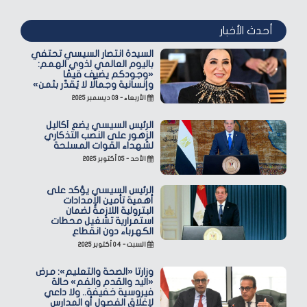
أحدث الأخبار
السيدة انتصار السيسي تحتفي
باليوم العالمي لذوي الهمم:
«وجودكم يضيف قيمًا
وإنسانية وجمالًا لا يُقدّر بثمن»
الأربعاء - ٠٣ ديسمبر ٢٠٢٥
الرئيس السيسي يضع أكاليل
الزهور على النصب التذكاري
لشهداء القوات المسلحة
الأحد - ٠٥ أكتوبر ٢٠٢٥
الرئيس السيسي يؤكد على
أهمية تأمين الإمدادات
البترولية اللازمة لضمان
استمرارية تشغيل محطات
الكهرباء دون انقطاع
السبت - ٠٤ أكتوبر ٢٠٢٥
وزارتا «الصحة والتعليم»: مرض
«اليد والقدم والفم» حالة
فيروسية خفيفة.. ولا داعي
لإغلاق الفصول أو المدارس