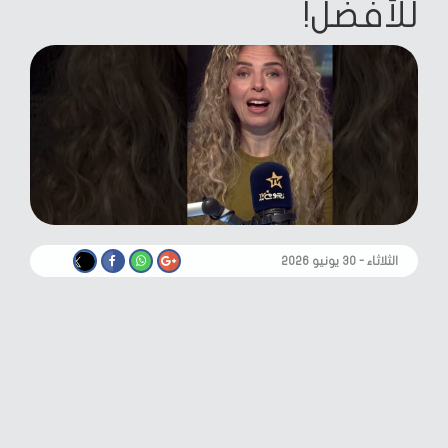
للأفضل!
الثلاثاء - ٣٠ يونيو ٢٠٢٦