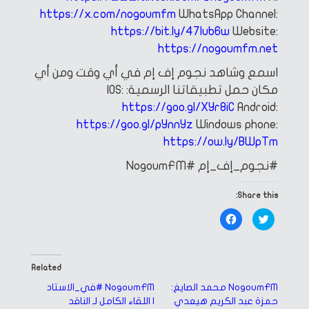
https://x.com/nogoumfm
WhatsApp Channel:
https://bit.ly/47Iub6w
Website:
https://nogoumfm.net
اسمع وشاهد نجوم إف إم في أي وقت ومن أي
مكان
حمل تطبيقاتنا الرسمية:
IOS:
https://goo.gl/XYr8iC
Android:
https://goo.gl/pYnnYz
Windows phone:
https://ow.ly/BWpTm
#نجوم_إف_إم
#NogoumFM
Share this:
Click
Click
to
to
share
share
on
on
Facebook
Twitter
(Opens
(Opens
in
in
Related
new
new
window)
window)
NogoumFM محمد الصايغ:
NogoumFM #في_الاستاد
حمزة عبد الكريم هيعدي
| اللقاء الكامل لـ الناقد