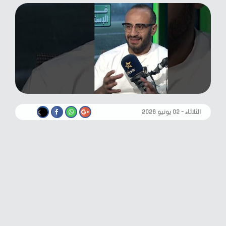
الثلاثاء - ٠٢ يونيو ٢٠٢٦