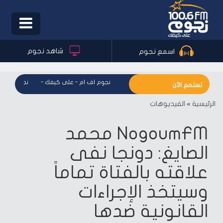
Toggle
igation
شاهد نجوم
اسمع نجوم
نجوم اف ام - على كيفك
-
نجوم اف ام - على كيفك
-
نجوم اف ام 
تستمع الآن
الرئيسية
»
الفيديوهات
NogoumFM محمد
الصايغ: دونجا نفى
علاقته بالفتاة تماماً
وسيتخذ الإجراءات
القانونية ضدها