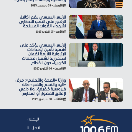
الأربعاء - ٠٣ ديسمبر ٢٠٢٥
الرئيس السيسي يضع أكاليل
الزهور على النصب التذكاري
لشهداء القوات المسلحة
الأحد - ٠٥ أكتوبر ٢٠٢٥
الرئيس السيسي يؤكد على
أهمية تأمين الإمدادات
البترولية اللازمة لضمان
استمرارية تشغيل محطات
الكهرباء دون انقطاع
السبت - ٠٤ أكتوبر ٢٠٢٥
وزارتا «الصحة والتعليم»: مرض
«اليد والقدم والفم» حالة
فيروسية خفيفة.. ولا داعي
لإغلاق الفصول أو المدارس
الثلاثاء - ٣٠ سبتمبر ٢٠٢٥
للإعلان
اتصل بنا