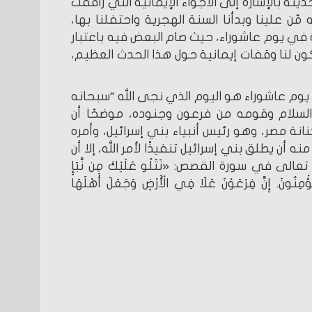
ثه بالإشارة إلى الأجواء الإيمانية التي رافقت
ه مّن علينا وبدأنا السنة الهجرية واحتفلنا بها،
ة في يوم عاشوراء، حيث صام البعض فيه باعتبار
يكون لنا وقفات إيمانية حول هذا الحدث العظيم،
 يوم عاشوراء هو اليوم الذي نجى الله “سبحانه
لسلام وقومه من فرعون وجنوده، موضحًا أن
ة مصر، وهو رئيس أنبياء بني إسرائيل، وأمره
 أن يطلق بني إسرائيل تنفيذًا لأمر الله، إلا أن
في سورة القصص: «نَتْلُو عَلَيْكَ مِن نَّبَإِ
ْمِنُونَ. إِنَّ فِرْعَوْنَ عَلَا فِي الْأَرْضِ وَجَعَلَ أَهْلَهَا