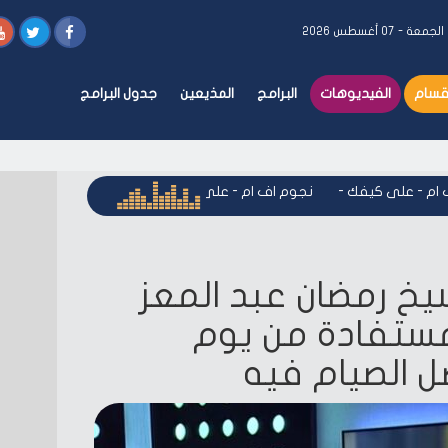
الجمعة - ٠٧ أغسطس ٢٠٢٦
أقسام
الفيديوهات
البرامج
المذيعين
جدول البرامج
 - على كيفك
-
نجوم اف ام - على كيفك
-
نجوم اف ام - على كيفك
شيخ رمضان عبد المعز
مستفادة من يوم
ل الصيام فيه