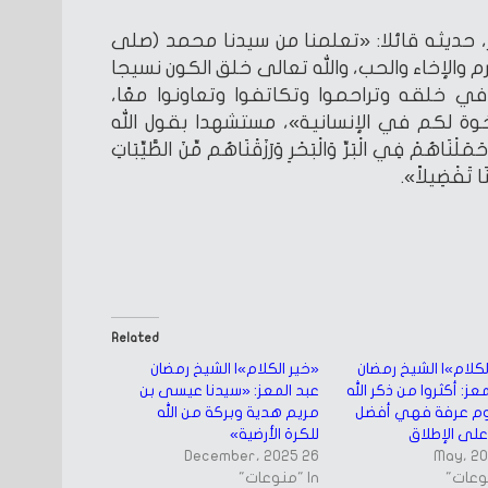
، حديثه قائلا: «تعلمنا من سيدنا محمد (صلى
م والإخاء والحب، والله تعالى خلق الكون نسيجا
 في خلقه وتراحموا وتكاتفوا وتعاونوا معًا،
وة لكم في الإنسانية»، مستشهدا بقول الله
ْنَاهُمْ فِي الْبَرِّ وَالْبَحْرِ وَرَزَقْنَاهُم مِّنَ الطَّيِّبَاتِ
نَا تَفْضِيلاً».
Related
لكلام»| الشيخ رمضان
«خير الكلام»| الشيخ رمضان
عز: أكثروا من ذكر الله
عبد المعز: «سيدنا عيسى بن
م عرفة فهي أفضل
مريم هدية وبركة من الله
على الإطلاق
للكرة الأرضية»
26 December، 2025
In "منوعات"