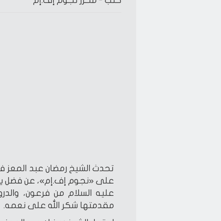
كتب -
محرر نجوم إف.إم
تحدث الشيخ رمضان عبد المعز في
على «نجوم إف.إم»، عن فضل يو
عليه السلام من فرعون، والدر
مقدمتها شكر الله على نعمه.