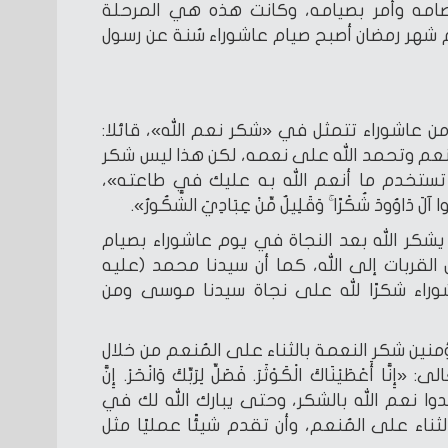
ه وأمر بصيامه، وكانت هذه هي المرحلة
م شهر رمضان أصبح صيام عاشوراء سُنة عن رسول
ن عاشوراء تتمثل في «شكر نعم الله»، قائلا:
ُنعم وتحمد الله على نعمه، لكن هذا ليس شكر
تستخدم ما أنعم الله به عليك في طاعته»،
وُودَ شُكْرًا ۚ وَقَلِيلٌ مِّنْ عِبَادِيَ الشَّكُورُ».
شكر الله بعد النجاة في يوم عاشوراء بصيام
 القربات إلى الله، كما أن سيدنا محمد (عليه
شوراء شكرًا لله على نجاة سيدنا موسى ومن
ؤمنين شكر النعمة بالثناء على المُنعم من خلال
أَعْطَيْنَاكَ الْكَوْثَرَ. فَصَلِّ لِرَبِّكَ وَانْحَرْ. إِنَّ
ا: «قيدوا نعم الله بالشكر، وحتى يبارك الله لك في
ناء على المُنعم، وأن تقدم شيئًا عمليًا مثل