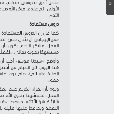
«نحن أحق بموسى منكم، فصام
الأولى، ثم عندما فرض الله صيا
الله».
دروس مستفادة
كما قال إن الدروس المستفادة م
«من الإيجابي أن تثني على الم
العمل، فشكر النعم يكون بأن 
مستشهدًا بقوله تعالى: «اعْمَلُوا آلَ دَا
وأوضح: «سيدنا موسى أحب أن ي
هذا اليوم، لأن الصيام من أفضل
الصلاة والسلام)، صام يوم عا
معه».
ونوه بأن القرآن الكريم علم الم
العمل، مستشهدًا بقول الله تعالى: «إِنَّا 
شَانِئَكَ هُوَ الْأَبْتَرُ»، موضح
النعمة ويحافظ عليها عليك بالث