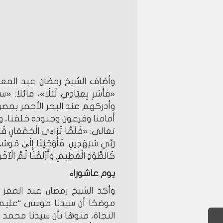
وأضاف الشيخ رمضان عبد المعز 
«فأَسْرِ بِعِبَادِي لَيْلًا»، ق
وأدركهم عند البحر الأحمر بمصر،
أمامنا وفرعون وجنوده خلفنا، 
تعالى: «فَلَمَّا تَرَاءَى الْجَمْعَانِ قَالَ 
رَبِّي سَيَهْدِينِ. فَأَوْحَيْنَا إِلَىٰ مُوسَى
كَالطَّوْدِ الْعَظِيمِ. وَأَزْلَفْنَا ثَمَّ الْآ
يوم عاشوراء
وأكد الشيخ رمضان عبد المعز
موضحًا أن سيدنا موسى “عليه ا
النجاة، منوهًا بأن سيدنا محمد