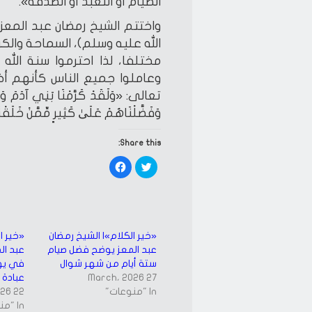
الصيام أو التعبد أو الصدقة».
واختتم الشيخ رمضان عبد المعز
الله عليه وسلم)، السماحة والكر
مختلفا، لذا احترموا سنة الله
وعاملوا جميع الناس كأنهم أخ
تعالى: «وَلَقَدْ كَرَّمْنَا بَنِي آدَمَ وَحَمَل
وَفَضَّلْنَاهُمْ عَلَىٰ كَثِيرٍ مِّمَّنْ خَلَقْ
Share this:
Click
Click
to
to
share
share
on
on
Facebook
Twitter
(Opens
(Opens
in
in
new
new
window)
window)
«خير الكلام»| الشيخ رمضان
«خير ا
عبد المعز يوضح فضل صيام
عبد الم
ستة أيام من شهر شوال
في يو
27 March، 2026
عبادة 
In "منوعات"
22 May، 2026
In "منوعات"