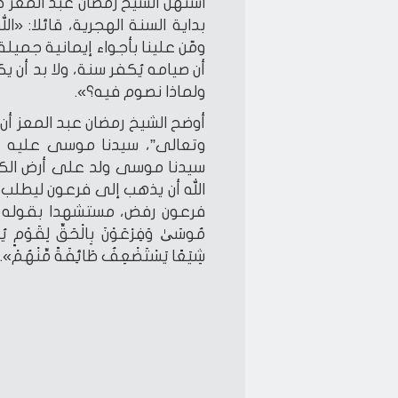
استهل الشيخ رمضان عبد المعز حدي
بداية السنة الهجرية، قائلا: «الل
ومّن علينا بأجواء إيمانية جميل
أن صيامه يُكفر سنة، ولا بد أن 
ولماذا نصوم فيه؟».
أوضح الشيخ رمضان عبد المعز أن
وتعالى”، سيدنا موسى عليه ا
سيدنا موسى ولد على أرض الكنان
الله أن يذهب إلى فرعون ليطلب منه
فرعون رفض، مستشهدا بقوله تعالى 
مُوسَىٰ وَفِرْعَوْنَ بِالْحَقِّ لِقَوْمٍ يُؤ
شِيَعًا يَسْتَضْعِفُ طَائِفَةً مِّنْهُمْ».