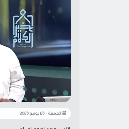
الجمعة - ٢٦ يونيو ٢٠٢٦