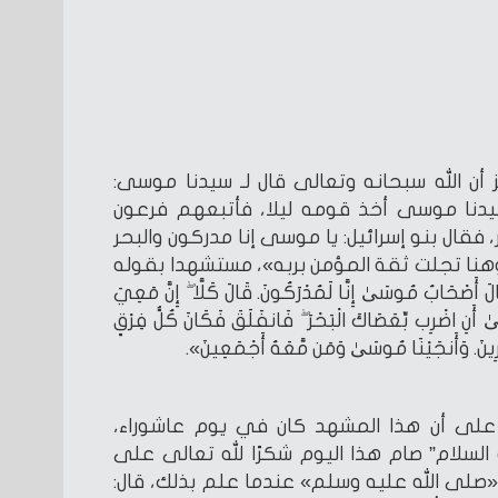
أن الله سبحانه وتعالى قال لـ سيدنا موسى:
ائلا: «سيدنا موسى أخذ قومه ليلا، فأتبعهم فرعون
 فقال بنو إسرائيل: يا موسى إنا مدركون والبحر
وهنا تجلت ثقة المؤمن بربه»، مستشهدا بقوله
أَصْحَابُ مُوسَىٰ إِنَّا لَمُدْرَكُونَ. قَالَ كَلَّا ۖ إِنَّ مَعِيَ
ٰ أَنِ اضْرِب بِّعَصَاكَ الْبَحْرَ ۖ فَانفَلَقَ فَكَانَ كُلُّ فِرْقٍ
خَرِينَ. وَأَنجَيْنَا مُوسَىٰ وَمَن مَّعَهُ أَجْمَعِينَ».
 على أن هذا المشهد كان في يوم عاشوراء،
لسلام” صام هذا اليوم شكرًا لله تعالى على
 «صلى الله عليه وسلم» عندما علم بذلك، قال: