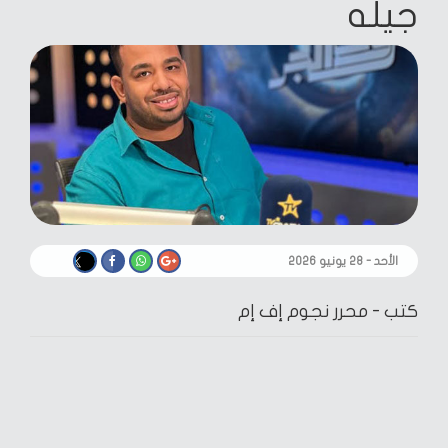
جيله
الأحد - ٢٨ يونيو ٢٠٢٦
كتب -
محرر نجوم إف إم