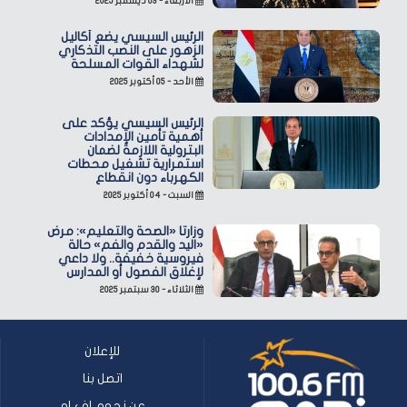
الأربعاء - ٠٣ ديسمبر ٢٠٢٥
الرئيس السيسي يضع أكاليل
الزهور على النصب التذكاري
لشهداء القوات المسلحة
الأحد - ٠٥ أكتوبر ٢٠٢٥
الرئيس السيسي يؤكد على
أهمية تأمين الإمدادات
البترولية اللازمة لضمان
استمرارية تشغيل محطات
الكهرباء دون انقطاع
السبت - ٠٤ أكتوبر ٢٠٢٥
وزارتا «الصحة والتعليم»: مرض
«اليد والقدم والفم» حالة
فيروسية خفيفة.. ولا داعي
لإغلاق الفصول أو المدارس
الثلاثاء - ٣٠ سبتمبر ٢٠٢٥
للإعلان
اتصل بنا
عن نجوم إف إم