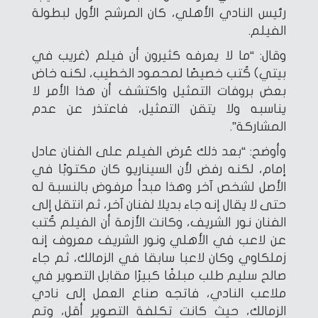
رئيس النادي الأهلي، كان المرشح الأول لبطولة
الفيلم.
وقال: “ما لا يعرفه كثيرون أن فيلم (غريب في
بيتي) كُتب خصيصًا لمحمود الخطيب، لكنه خاض
بعض بروفات التمثيل واكتشف أن هذا الأمر لا
يناسبه ولا يتقن التمثيل، فاعتذر عن عدم
المشاركة”.
وأوضح: “بعد ذلك عُرض الفيلم على الفنان عادل
إمام، لكنه رفض لأن السيناريو كان مكتوبًا في
الأصل لشخص آخر وهذا مبدأ مرفوض بالنسبة له
حتى لا يقال إنه جاء بديلا لفنان آخر، ثم انتقل إلى
الفنان نور الشريف، وكانت الأزمة أن الفيلم كُتب
عن لاعب في الأهلي ونور الشريف معروف إنه
زملكاوي وكان لاعبا سابقا في الزمالك، ثم جاء
صالح سليم طلب مبلغًا كبيرًا مقابل التصوير في
ملاعب النادي، فاتجه صناع العمل إلى نادي
الزمالك، حيث كانت تكلفة التصوير أقل، وتم