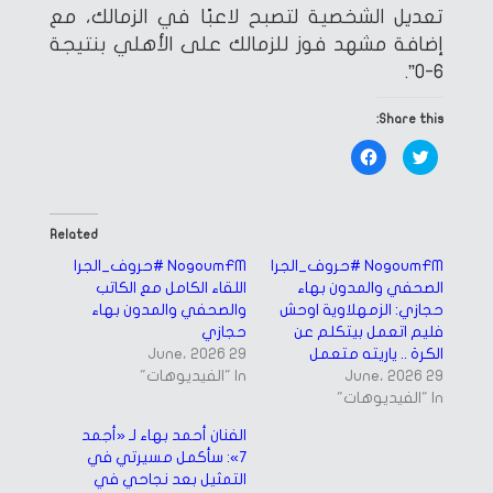
تعديل الشخصية لتصبح لاعبًا في الزمالك، مع
إضافة مشهد فوز للزمالك على الأهلي بنتيجة
6-0”.
Share this:
Click
Click
to
to
share
share
on
on
Facebook
Twitter
(Opens
(Opens
in
in
Related
new
new
window)
window)
NogoumFM #حروف_الجر|
NogoumFM #حروف_الجر|
الصحفي والمدون بهاء
اللقاء الكامل مع الكاتب
حجازي: الزمهلاوية اوحش
والصحفي والمدون بهاء
فليم اتعمل بيتكلم عن
حجازي
الكرة .. ياريته متعمل
29 June، 2026
29 June، 2026
In "الفيديوهات"
In "الفيديوهات"
الفنان أحمد بهاء لـ «أجمد
7»: سأكمل مسيرتي في
التمثيل بعد نجاحي في