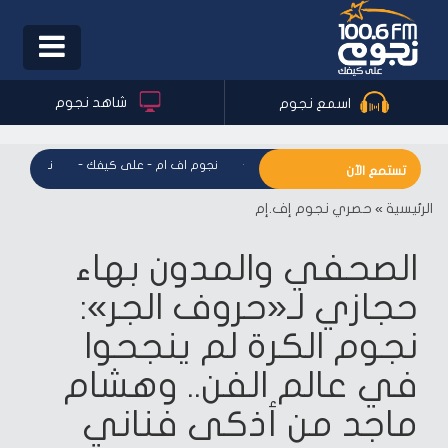
Toggle
igation
شاهد نجوم
اسمع نجوم
نجوم اف ام - على كيفك
-
نجوم اف ام - على كيفك
-
نجوم اف ام
تستمع الآن
الرئيسية
»
حصري نجوم إف.إم
الصحفي والمدون بهاء
حجازي لـ«حروف الجر»:
نجوم الكرة لم ينجحوا
في عالم الفن.. وهشام
ماجد من أذكى فناني