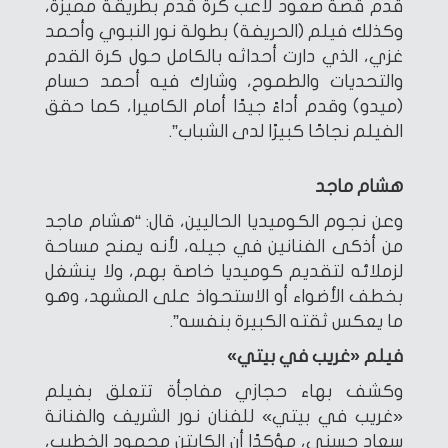
قدم قصة صعود لاعب كرة قدم بطريقة مميزة،
وكذلك فيلم (الحريفة) بطولة نور النبوي وأحمد
غزي، الذي دارت أحداثه بالكامل حول كرة القدم
والتحديات والطموح، وشارك فيه أحمد حسام
(ميدو) وقدم أداءً جيدًا أمام الكاميرا، كما حقق
الفيلم نجاحًا كبيرًا لدى الشباب”.
هشام ماجد
وعن نجوم الكوميديا الحاليين، قال: “هشام ماجد
من أذكى الفنانين في جيله، لأنه يمنح مساحة
لزملائه لتقديم كوميديا خاصة بهم، ولا ينشغل
بخطف الأضواء أو الاستحواذ على المشهد، وهو
ما يعكس ثقته الكبيرة بنفسه”.
فيلم «غريب في بيتي»
وكشف بهاء حجازي مفاجأة تتعلق بفيلم
«غريب في بيتي» للفنان نور الشريف والفنانة
سعاد حسني، مؤكدًا أن الكابتن محمود الخطيب،