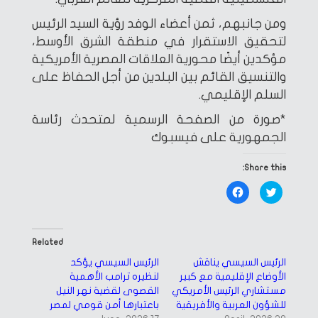
ومن جانبهم، ثمن أعضاء الوفد رؤية السيد الرئيس
لتحقيق الاستقرار في منطقة الشرق الأوسط،
مؤكدين أيضًا محورية العلاقات المصرية الأمريكية
والتنسيق القائم بين البلدين من أجل الحفاظ على
السلم الإقليمي.
*صورة من الصفحة الرسمية لمتحدث رئاسة
الجمهورية على فيسبوك
Share this:
Click
Click
to
to
share
share
on
on
Facebook
Twitter
(Opens
(Opens
in
in
Related
new
new
window)
window)
الرئيس السيسي يناقش
الرئيس السيسي يؤكد
الأوضاع الإقليمية مع كبير
لنظيره ترامب الأهمية
مستشاري الرئيس الأمريكي
القصوى لقضية نهر النيل
للشؤون العربية والأفريقية
باعتبارها أمن قومي لمصر