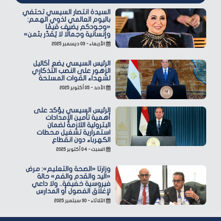
السيدة انتصار السيسي تحتفي
باليوم العالمي لذوي الهمم:
«وجودكم يضيف قيمًا
وإنسانية وجمالًا لا يُقدّر بثمن»
الأربعاء - ٠٣ ديسمبر ٢٠٢٥
الرئيس السيسي يضع أكاليل
الزهور على النصب التذكاري
لشهداء القوات المسلحة
الأحد - ٠٥ أكتوبر ٢٠٢٥
الرئيس السيسي يؤكد على
أهمية تأمين الإمدادات
البترولية اللازمة لضمان
استمرارية تشغيل محطات
الكهرباء دون انقطاع
السبت - ٠٤ أكتوبر ٢٠٢٥
وزارتا «الصحة والتعليم»: مرض
«اليد والقدم والفم» حالة
فيروسية خفيفة.. ولا داعي
لإغلاق الفصول أو المدارس
الثلاثاء - ٣٠ سبتمبر ٢٠٢٥