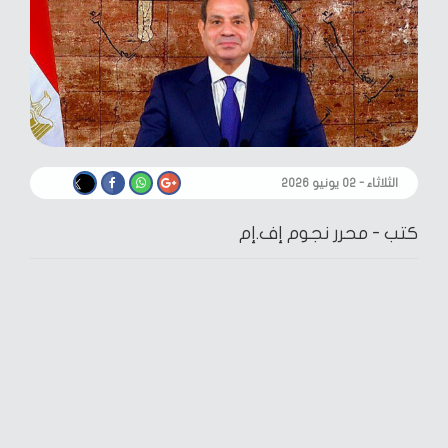
الثلاثاء - ٠٢ يونيو ٢٠٢٦
كتب -
محرر نجوم إف.إم