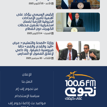
الأحد - ٠٥ أكتوبر ٢٠٢٥
الرئيس السيسي يؤكد على
أهمية تأمين الإمدادات
البترولية اللازمة لضمان
استمرارية تشغيل محطات
الكهرباء دون انقطاع
السبت - ٠٤ أكتوبر ٢٠٢٥
وزارتا «الصحة والتعليم»: مرض
«اليد والقدم والفم» حالة
فيروسية خفيفة.. ولا داعي
لإغلاق الفصول أو المدارس
الثلاثاء - ٣٠ سبتمبر ٢٠٢٥
للإعلان
اتصل بنا
عن نجوم إف إم
سياسة الإستخدام
مواعيد بث إذاعة نجوم إف