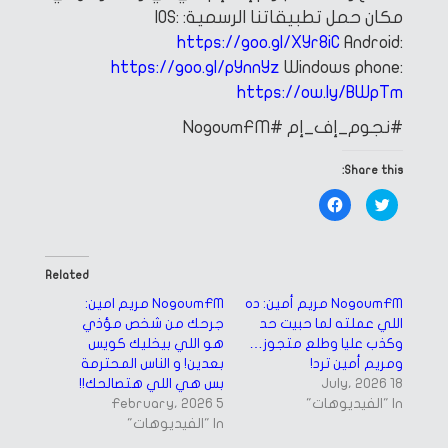
مكان
حمل تطبيقاتنا الرسمية:
IOS:
https://goo.gl/XYr8iC
Android:
https://goo.gl/pYnnYz
Windows phone:
https://ow.ly/BWpTm
#نجوم_إف_إم
#NogoumFM
Share this:
Click
Click
to
to
share
share
on
on
Facebook
Twitter
(Opens
(Opens
in
in
Related
new
new
window)
window)
NogoumFM مريم أمين: ده
NogoumFM مريم امين:
اللي عملته لما حبيت حد
جرحك من شخص مؤذي
وكذب عليا وطلع متجوز…
هو اللي بيخليك كويس
ومريم أمين ترد!
بعدين! و الناس المحترمة
18 July، 2026
بس هي اللي هتصالحك!!
In "الفيديوهات"
5 February، 2026
In "الفيديوهات"