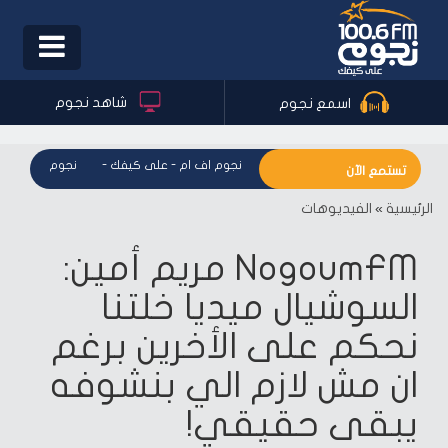
Toggle
igation
شاهد نجوم
اسمع نجوم
نجوم اف ام - على كيفك
-
نجوم اف ام - على كيفك
-
نجوم اف ام - ع
تستمع الآن
الرئيسية
»
الفيديوهات
NogoumFM مريم أمين:
السوشيال ميديا خلتنا
نحكم على الأخرين برغم
ان مش لازم الي بنشوفه
يبقى حقيقي!