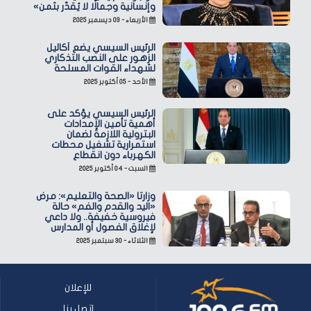
وإنسانية وجمالًا لا يُقدّر بثمن»
الأربعاء - ٠٣ ديسمبر ٢٠٢٥
الرئيس السيسي يضع أكاليل
الزهور على النصب التذكاري
لشهداء القوات المسلحة
الأحد - ٠٥ أكتوبر ٢٠٢٥
الرئيس السيسي يؤكد على
أهمية تأمين الإمدادات
البترولية اللازمة لضمان
استمرارية تشغيل محطات
الكهرباء دون انقطاع
السبت - ٠٤ أكتوبر ٢٠٢٥
وزارتا «الصحة والتعليم»: مرض
«اليد والقدم والفم» حالة
فيروسية خفيفة.. ولا داعي
لإغلاق الفصول أو المدارس
الثلاثاء - ٣٠ سبتمبر ٢٠٢٥
للإعلان
اتصل بنا