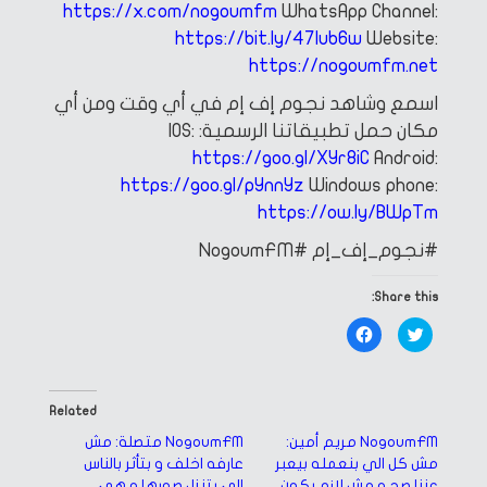
https://x.com/nogoumfm
WhatsApp Channel:
https://bit.ly/47Iub6w
Website:
https://nogoumfm.net
اسمع وشاهد نجوم إف إم في أي وقت ومن أي
مكان
حمل تطبيقاتنا الرسمية:
IOS:
https://goo.gl/XYr8iC
Android:
https://goo.gl/pYnnYz
Windows phone:
https://ow.ly/BWpTm
#نجوم_إف_إم
#NogoumFM
Share this:
Click
Click
to
to
share
share
on
on
Facebook
Twitter
(Opens
(Opens
in
in
Related
new
new
window)
window)
NogoumFM مريم أمين:
NogoumFM متصلة: مش
مش كل الي بنعمله بيعبر
عارفه اخلف و بتأثر بالناس
عننا صح و مش لازم يكون
الي بتنزل صورها و هي