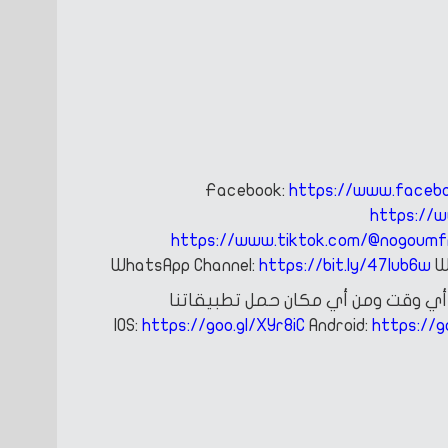
Facebook:
https://www.faceb
https://
https://www.tiktok.com/@nogoum
WhatsApp Channel:
https://bit.ly/47Iub6w
W
ي وقت ومن أي مكان
حمل تطبيقاتنا
https://goo.gl/XYr8iC
Android:
https://g