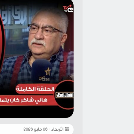
الأربعاء - ٠٦ مايو ٢٠٢٦