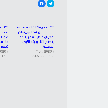
Click
Click
to
to
share
share
on
on
Facebook
Twitter
(Opens
(Opens
in
in
new
new
window)
window)
NogoumFM الكاتب/ محمد
دياب: الراحل #هاني_شاكر
دياب: 
رفض ان جواز السفر بتاعة
هو الف
يتختم أثناء زيارته للأرض
ما أسا
المحتلة
شخص
7 May، 2026
7 May، 2026
In "الفيديوهات"
In "الفيديوهات"