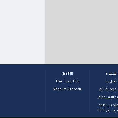
للإعلان
NileFM
اتصل بنا
The Music Hub
جوم إف إم
Nogoum Records
ة الإستخدام
يد بث إذاعة
 إم 100.6