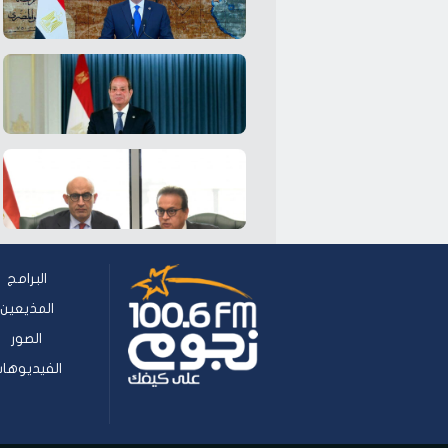
البرامج
المذيعين
الصور
الفيديوها