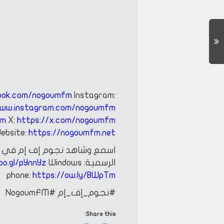
ook.com/nogoumfm
Instagram:
www.instagram.com/nogoumfm
fm
X:
https://x.com/nogoumfm
ebsite:
https://nogoumfm.net
اسمع وشاهد نجوم إف إم في أ
الرسمية:
IOS:
Windows
oo.gl/pYnnYz
phone:
https://ow.ly/BWpTm
#نجوم_إف_إم
#NogoumFM
Share this: