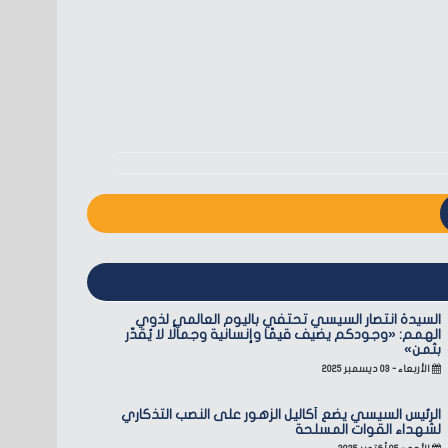
السيدة انتصار السيسي تحتفي باليوم العالمي لذوي
الهمم: «وجودكم يضيف قيمًا وإنسانية وجمالًا لا يُقدّر
بثمن»
الأربعاء - ٠٣ ديسمبر ٢٠٢٥
الرئيس السيسي يضع أكاليل الزهور على النصب التذكاري
لشهداء القوات المسلحة