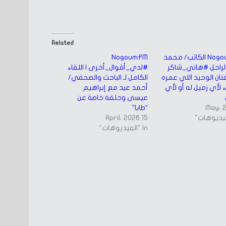
Related
NogoumFM الكاتب/ محمد
NogoumFM
الراحل #هاني_شاكر
#لدي_أقوال_أخرى | اللقاء
نان الوحيد اللي عمره
الكامل لـ الباحث والصحفي/
ء لأي زميل له أو لأي
أحمد عيد مع إبراهيم
عيسى وحلقة خاصة عن
“طابا”
15 April، 2026
In "الفيديوهات"