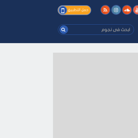
فى
حمل التطبيق
نجوم
ابحث
فى
نجوم
ك
-