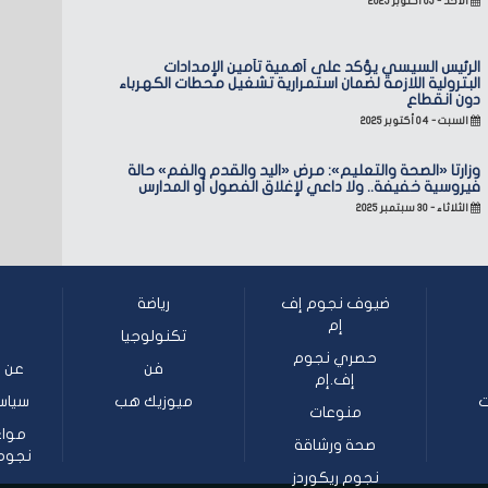
الأحد - ٠٥ أكتوبر ٢٠٢٥
الرئيس السيسي يؤكد على أهمية تأمين الإمدادات
البترولية اللازمة لضمان استمرارية تشغيل محطات الكهرباء
دون انقطاع
السبت - ٠٤ أكتوبر ٢٠٢٥
وزارتا «الصحة والتعليم»: مرض «اليد والقدم والفم» حالة
فيروسية خفيفة.. ولا داعي لإغلاق الفصول أو المدارس
الثلاثاء - ٣٠ سبتمبر ٢٠٢٥
ضيوف نجوم إف
رياضة
إم
تكنولوجيا
حصري نجوم
فن
عن ن
إف.إم
ت
ميوزيك هب
سياس
منوعات
مواع
صحة ورشاقة
نجوم إف
نجوم ريكوردز