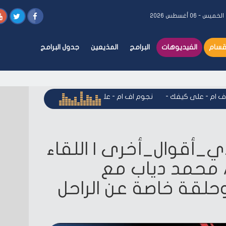
الخميس - ٠٦ أغسطس ٢٠٢٦
أقسام
الفيديوهات
البرامج
المذيعين
جدول البرامج
م - على كيفك
-
نجوم اف ام - على كيفك
-
نجوم اف ام - على كيف
Nog #لدي_أقوال_أخرى | اللقاء
ب/ محمد دياب مع
حلقة خاصة عن الراحل