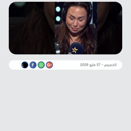
الخميس - ٠٧ مايو ٢٠٢٦