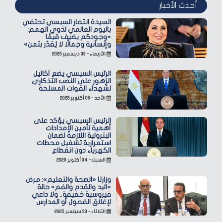
أحدث الأخبار
السيدة انتصار السيسي تحتفي
باليوم العالمي لذوي الهمم:
«وجودكم يضيف قيمًا
وإنسانية وجمالًا لا يُقدّر بثمن»
الأربعاء - ٠٣ ديسمبر ٢٠٢٥
الرئيس السيسي يضع أكاليل
الزهور على النصب التذكاري
لشهداء القوات المسلحة
الأحد - ٠٥ أكتوبر ٢٠٢٥
الرئيس السيسي يؤكد على
أهمية تأمين الإمدادات
البترولية اللازمة لضمان
استمرارية تشغيل محطات
الكهرباء دون انقطاع
السبت - ٠٤ أكتوبر ٢٠٢٥
وزارتا «الصحة والتعليم»: مرض
«اليد والقدم والفم» حالة
فيروسية خفيفة.. ولا داعي
لإغلاق الفصول أو المدارس
الثلاثاء - ٣٠ سبتمبر ٢٠٢٥