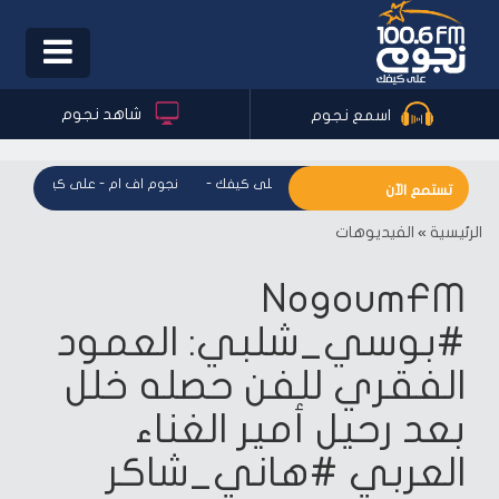
Toggle
igation
شاهد نجوم
اسمع نجوم
نجوم اف ام - على كيفك
-
نجوم اف ام - على كيفك
-
ن
تستمع الآن
الرئيسية
»
الفيديوهات
NogoumFM
#بوسي_شلبي: العمود
الفقري للفن حصله خلل
بعد رحيل أمير الغناء
العربي #هاني_شاكر