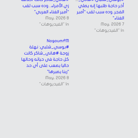
أخر حاجة طلبها إنه يصلي
زي الأمراء.. وده سبب لقب
الفجر..وده سبب لقب “أمير
“أمير الغناء العربي”
الغناء”
8 May، 2026
7 May، 2026
In "الفيديوهات"
In "الفيديوهات"
NogoumFM
#بوسي_شلبي: نهلة
زوجة #هاني_شاكر كانت
كل حاجة في حياته وحالها
حاليا يصعب على أي حد
“ربنا يصبرها”
8 May، 2026
In "الفيديوهات"