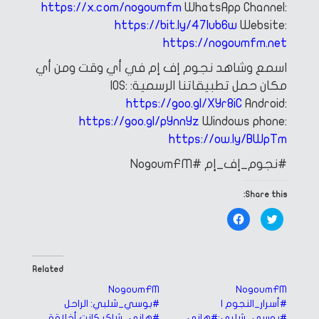
https://x.com/nogoumfm
WhatsApp Channel:
https://bit.ly/47Iub6w
Website:
https://nogoumfm.net
اسمع وشاهد نجوم إف إم في أي وقت ومن أي
مكان
حمل تطبيقاتنا الرسمية:
IOS:
https://goo.gl/XYr8iC
Android:
https://goo.gl/pYnnYz
Windows phone:
https://ow.ly/BWpTm
#نجوم_إف_إم
#NogoumFM
Share this:
Click
Click
to
to
share
share
on
on
Facebook
Twitter
(Opens
(Opens
in
in
Related
new
new
window)
window)
NogoumFM
NogoumFM
#أسرار_النجوم |
#بوسي_شلبي: الراحل
#بوسي_شلبي:#هاني_شاكر
#هاني_شاكر كانت أخلاقة