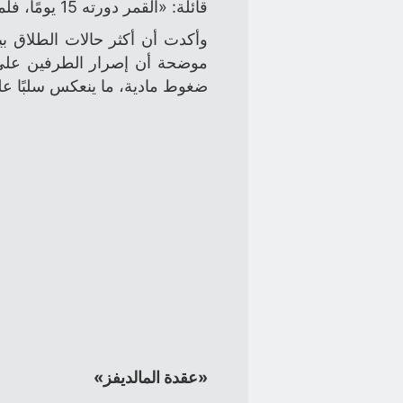
قائلة: «القمر دورته 15 يومًا، فلماذا يصر البعض على جعله شهرًا كاملًا؟».
وأكدت أن أكثر حالات الطلاق ب
موضحة أن إصرار الطرفين على ج
ضغوط مادية، ما ينعكس سلبًا على 
«عقدة المالديفز»