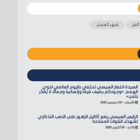
العز
شهر العسل
السيدة انتصار السيسي تحتفي باليوم العالمي لذوي
الهمم: «وجودكم يضيف قيمًا وإنسانية وجمالًا لا يُقدّر
بثمن»
الأربعاء - ٠٣ ديسمبر ٢٠٢٥
الرئيس السيسي يضع أكاليل الزهور على النصب التذكاري
لشهداء القوات المسلحة
الأحد - ٠٥ أكتوبر ٢٠٢٥