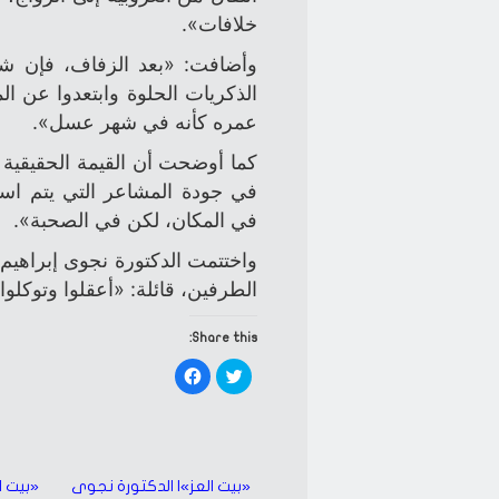
خلافات».
وأضافت: «بعد الزفاف، فإن شه
الذكريات الحلوة وابتعدوا عن 
عمره كأنه في شهر عسل».
كما أوضحت أن القيمة الحقيقية 
في جودة المشاعر التي يتم استث
في المكان، لكن في الصحبة».
واختتمت الدكتورة نجوى إبراهيم 
الطرفين، قائلة: «أعقلوا وتوكلو
Share this:
Click
Click
to
to
share
share
on
on
Facebook
Twitter
(Opens
(Opens
in
in
new
new
window)
window)
«بيت العز»| الدكتورة نجوى
«بيت ا