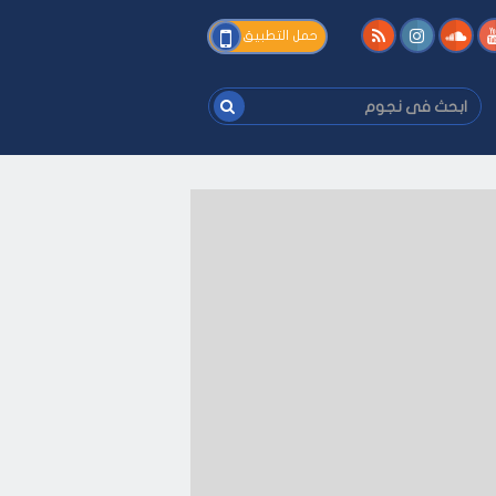
فى
حمل التطبيق
نجوم
ابحث
فى
نجوم
ك
-