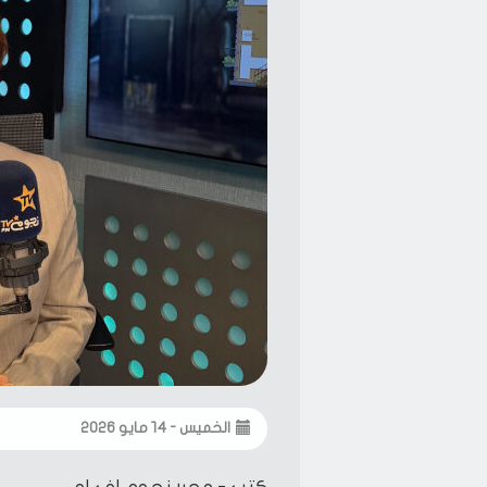
الخميس - ١٤ مايو ٢٠٢٦