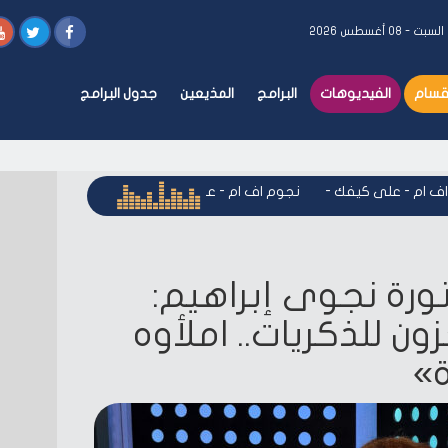
السبت - ٠٨ أغسطس ٢٠٢٦
أقسام
الفيديوهات
البرامج
المذيعين
جدول البرامج
م - على كيفك
-
نجوم اف ام - على كيفك
-
نجوم اف ام - على كيف
تورة نجوى إبراهيم:
ن للذكريات.. املأوه
»