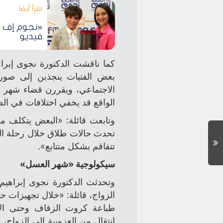
اقرأ أيضا‎
«نجوم إف إم
فيديو
كما ناقشت الدكتورة نجوى إبرا
بعض الفتيات ينجذبن إلى صور 
الاجتماعي، ويقررن قضاء شهر ال
الواقع قد يخفي اختلافات في الط
وتابعت قائلة: «البعض يتكلف م
تحدث حالات طلاق خلال رحلة ا
تتفاقم بشكل متتابع».
سيكولوجية «شهر العسل»
وتحدثت الدكتورة نجوى إبراهيم
الزواج، قائلة: «خلال تجهيزات 
طباعة كروت الزفاف وحتى الان
انتقال من العزوبية إلى الزواج،