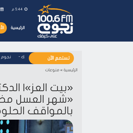
5:44 م
الرئيسية
ال
نجوم اف ام - على كيفك
-
نجوم اف ا
تستمع الآن
الرئيسية
»
منوعات
«بيت العز»| الدك
«شهر العسل مخزو
بالمواقف الحلوة