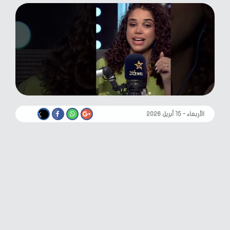
الأربعاء - ١٥ أبريل ٢٠٢٦