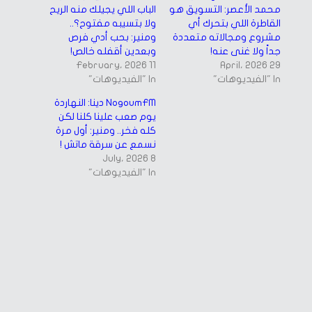
محمد الأعصر: التسويق هو
الباب اللي يجيلك منه الريح
القاطرة اللي بتحرك أي
ولا بتسيبه مفتوح؟..
مشروع ومجالاته متعددة
ومنير: بحب أدي فرص
جداً ولا غنى عنه!
وبعدين أقفله خالص!
11 February، 2026
29 April، 2026
In "الفيديوهات"
In "الفيديوهات"
NogoumFM دينا: النهاردة
يوم صعب علينا كلنا لكن
كله فخر.. ومنير: أول مرة
نسمع عن سرقة ماتش !
8 July، 2026
In "الفيديوهات"