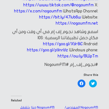
https://www.tiktok.com/@nogoumfm
X:
https://x.com/nogoumfm
WhatsApp Channel:
https://bit.ly/47Iub6w
Website:
https://nogoumfm.net
اسمع وشاهد نجوم إف إم في أي وقت ومن أي
مكان
حمل تطبيقاتنا الرسمية:
IOS:
https://goo.gl/XYr8iC
Android:
https://goo.gl/pYnnYz
Windows phone:
https://ow.ly/BWpTm
#نجوم_إف_إم
#NogoumFM
Share this:
Click
Click
to
to
share
share
on
on
Facebook
Twitter
(Opens
(Opens
in
in
Related
new
new
window)
window)
NogoumFM المهندس/
NogoumFM دينا: بتقفل