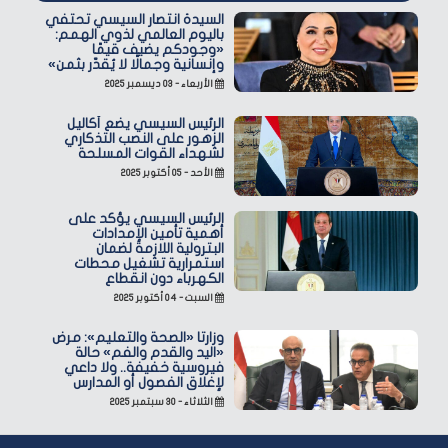
السيدة انتصار السيسي تحتفي
باليوم العالمي لذوي الهمم:
«وجودكم يضيف قيمًا
وإنسانية وجمالًا لا يُقدّر بثمن»
الأربعاء - ٠٣ ديسمبر ٢٠٢٥
الرئيس السيسي يضع أكاليل
الزهور على النصب التذكاري
لشهداء القوات المسلحة
الأحد - ٠٥ أكتوبر ٢٠٢٥
الرئيس السيسي يؤكد على
أهمية تأمين الإمدادات
البترولية اللازمة لضمان
استمرارية تشغيل محطات
الكهرباء دون انقطاع
السبت - ٠٤ أكتوبر ٢٠٢٥
وزارتا «الصحة والتعليم»: مرض
«اليد والقدم والفم» حالة
فيروسية خفيفة.. ولا داعي
لإغلاق الفصول أو المدارس
الثلاثاء - ٣٠ سبتمبر ٢٠٢٥