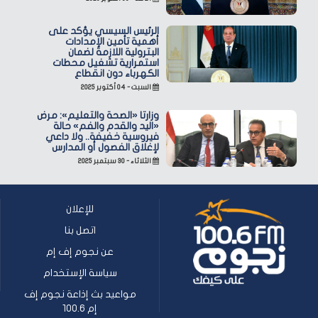
الرئيس السيسي يؤكد على
أهمية تأمين الإمدادات
البترولية اللازمة لضمان
استمرارية تشغيل محطات
الكهرباء دون انقطاع
السبت - ٠٤ أكتوبر ٢٠٢٥
وزارتا «الصحة والتعليم»: مرض
«اليد والقدم والفم» حالة
فيروسية خفيفة.. ولا داعي
لإغلاق الفصول أو المدارس
الثلاثاء - ٣٠ سبتمبر ٢٠٢٥
للإعلان
اتصل بنا
عن نجوم إف إم
سياسة الإستخدام
مواعيد بث إذاعة نجوم إف
إم 100.6