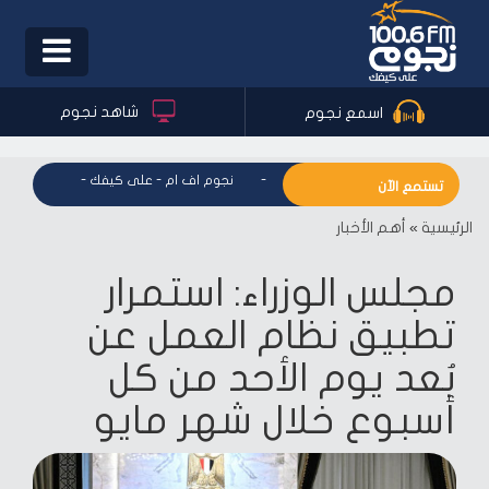
Toggle
igation
شاهد نجوم
اسمع نجوم
نجوم اف ام - على كيفك
-
نجوم اف ام - على كيفك
-
نجوم اف ام
تستمع الآن
الرئيسية
»
أهم الأخبار
مجلس الوزراء: استمرار
تطبيق نظام العمل عن
بُعد يوم الأحد من كل
أسبوع خلال شهر مايو