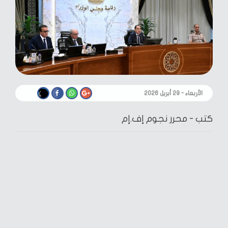
الأربعاء - ٢٩ أبريل ٢٠٢٦
كتب -
محرر نجوم إف.إم