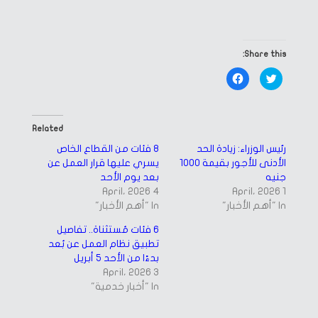
Share this:
Click
Click
to
to
share
share
on
on
Facebook
Twitter
(Opens
(Opens
in
in
Related
new
new
window)
window)
رئيس الوزراء: زيادة الحد
8 فئات من القطاع الخاص
الأدنى للأجور بقيمة 1000
يسري عليها قرار العمل عن
جنيه
بعد يوم الأحد
4 April، 2026
1 April، 2026
In "أهم الأخبار"
In "أهم الأخبار"
6 فئات مُستثناة.. تفاصيل
تطبيق نظام العمل عن بُعد
بدءًا من الأحد 5 أبريل
3 April، 2026
In "أخبار خدمية"