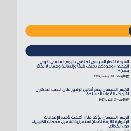
السيدة انتصار السيسي تحتفي باليوم العالمي لذوي
الهمم: «وجودكم يضيف قيمًا وإنسانية وجمالًا لا يُقدّر
بثمن»
الأربعاء - ٠٣ ديسمبر ٢٠٢٥
الرئيس السيسي يضع أكاليل الزهور على النصب التذكاري
لشهداء القوات المسلحة
الأحد - ٠٥ أكتوبر ٢٠٢٥
الرئيس السيسي يؤكد على أهمية تأمين الإمدادات
البترولية اللازمة لضمان استمرارية تشغيل محطات الكهرباء
دون انقطاع