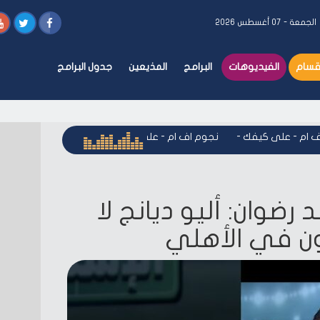
الجمعة - ٠٧ أغسطس ٢٠٢٦
أقسام
الفيديوهات
البرامج
المذيعين
جدول البرامج
م - على كيفك
-
نجوم اف ام - على كيفك
-
نجوم اف ام - على كيف
No أحمد رضوان: أليو ديانج لا