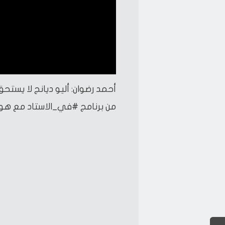
أحمد رضوان: أليو ديانج لا يستحق 100 مليون في الأه
من برنامج #في_الاستاد مع هوب