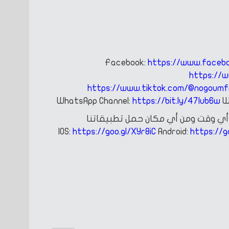
Facebook:
https://www.faceb
https://
https://www.tiktok.com/@nogoum
WhatsApp Channel:
https://bit.ly/47Iub6w
W
ي وقت ومن أي مكان
حمل تطبيقاتنا
https://goo.gl/XYr8iC
Android:
https://g