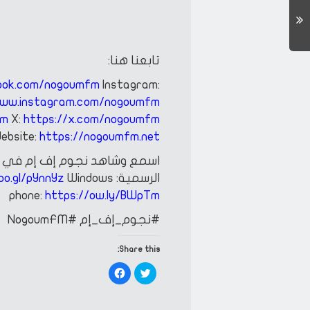
تابعنا هنا:
ook.com/nogoumfm
Instagram:
www.instagram.com/nogoumfm
fm
X:
https://x.com/nogoumfm
ebsite:
https://nogoumfm.net
اسمع وشاهد نجوم إف إم في أ
الرسمية:
IOS:
Windows
oo.gl/pYnnYz
phone:
https://ow.ly/BWpTm
#نجوم_إف_إم
#NogoumFM
Share this:
Click
Click
to
to
share
share
on
on
Facebook
Twitter