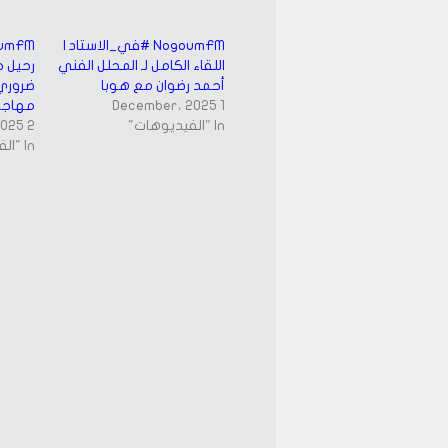
(Opens
(Opens
in
in
new
new
window)
window)
NogoumFM #في_الاستاد |
اللقاء الكامل لـ المحلل الفني
رحيل ج
أحمد رضوان مع هوبا
ضروري 
1 December، 2025
مهاجم
In "الفيديوهات"
2 December، 2025
In "الفيديوهات"