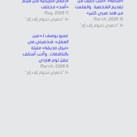
«منّاعة»: «كنت خايف من
الأعمال التاريخية لكن فيلم
تقديم الشخصية.. واتعلمت
«أسد» مختلف
من هند صبري كتير»
11 May، 2026
15 March، 2026
In "حصري نجوم إف.إم"
In "حصري نجوم إف.إم"
عمرو يوسف لـ«عين
العقل»: شخصيتي في
«نيران صديقة» مليئة
بالتناقضات.. وأحب أستلف
عقل توم هاردي
8 March، 2026
In "حصري نجوم إف.إم"