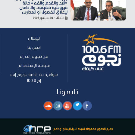
«اليد والقدم والفم» حالة
فيروسية خفيفة.. ولا داعي
لإغلاق الفصول أو المدارس
الثلاثاء - ٣٠ سبتمبر ٢٠٢٥
للإعلان
اتصل بنا
عن نجوم إف إم
سياسة الإستخدام
مواعيد بث إذاعة نجوم إف
إم 100.6
تابعونا
جميع الحقوق محفوظة لشركة النيل للإنتاج الإذاعي