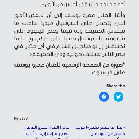
أدعمه لحد ما يبقى أحسن من الأول».
وأشار الفنان عمرو يوسف إلى أن: «بعض الأمور
اللي بتحصل على السوشيال ميديا ساعات ما
بتبقاش الحقيقة وده فيما يخص الهجوم اللي
بنشوفه عالسوشيال ميديا على صلاح، وإحنا ما
نختلفش إن لو صلاح نزل الشارع في أي مكان في
مصر الناس هتلتف حواليه ودي الحقيقة».
*صورة من الصفحة الرسمية للفنان عمرو يوسف
على فيسبوك
Share this:
Click
Click
to
to
share
share
on
on
Facebook
Twitter
(Opens
(Opens
in
in
Related
new
new
window)
window)
«قبل ما تفطر بكتير»| كريم
خاص| الفنان عمرو القاضي
قاسم عن دوره في
لـ«نجوم إف.إم»: لا أحبّ