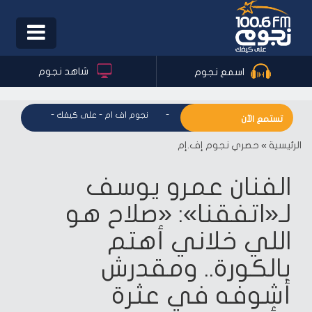
Toggle
igation
شاهد نجوم
اسمع نجوم
نجوم اف ام - على كيفك
-
نجوم اف ام - على كيفك
-
نجوم اف ام
تستمع الآن
الرئيسية
»
حصري نجوم إف.إم
الفنان عمرو يوسف
لـ«اتفقنا»: «صلاح هو
اللي خلاني أهتم
بالكورة.. ومقدرش
أشوفه في عثرة