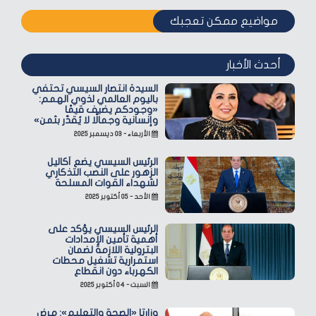
مواضيع ممكن تعجبك
أحدث الأخبار
السيدة انتصار السيسي تحتفي
باليوم العالمي لذوي الهمم:
«وجودكم يضيف قيمًا
وإنسانية وجمالًا لا يُقدّر بثمن»
الأربعاء - ٠٣ ديسمبر ٢٠٢٥
الرئيس السيسي يضع أكاليل
الزهور على النصب التذكاري
لشهداء القوات المسلحة
الأحد - ٠٥ أكتوبر ٢٠٢٥
الرئيس السيسي يؤكد على
أهمية تأمين الإمدادات
البترولية اللازمة لضمان
استمرارية تشغيل محطات
الكهرباء دون انقطاع
السبت - ٠٤ أكتوبر ٢٠٢٥
وزارتا «الصحة والتعليم»: مرض