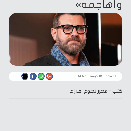
وأهاجمه»
الجمعة - ١٢ ديسمبر ٢٠٢٥
كتب -
محرر نجوم إف.إم