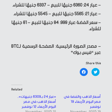
– عيار 24: 6360 جنيهًا للبيع – 6337 جنيهًا للشراء.
– عيار 21: 5565 جنيهًا للبيع – 5545 جنيهًا للشراء.
– سعر الفضة عيار 999: 84 جنيهًا للبيع – 81 جنيهًا
للشراء.
– مصدر الصورة الرئيسية: الصفحة الرسمية لـBTC
عبر “فيس بوك”
Share this:
Click
Click
to
to
share
share
on
on
Facebook
Twitter
(Opens
(Opens
in
in
Related
new
new
window)
window)
أسعار الذهب والفضة في
«عيار 24 بـ6309 جنيهات»..
مصر اليوم الأربعاء 19
أسعار الذهب في مصر
نوفمبر
اليوم الأربعاء 12 نوفمبر
12 November، 2025
19 November، 2025