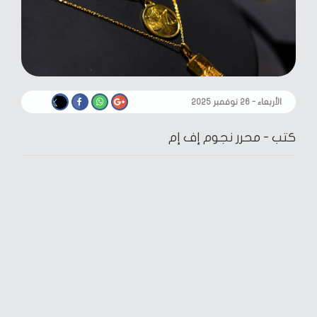
الأربعاء - ٢٦ نوفمبر ٢٠٢٥
كتب -
محرر نجوم إف إم