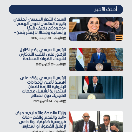
أحدث الأخبار
السيدة انتصار السيسي تحتفي
باليوم العالمي لذوي الهمم:
«وجودكم يضيف قيمًا
وإنسانية وجمالًا لا يُقدّر بثمن»
الأربعاء - ٠٣ ديسمبر ٢٠٢٥
الرئيس السيسي يضع أكاليل
الزهور على النصب التذكاري
لشهداء القوات المسلحة
الأحد - ٠٥ أكتوبر ٢٠٢٥
الرئيس السيسي يؤكد على
أهمية تأمين الإمدادات
البترولية اللازمة لضمان
استمرارية تشغيل محطات
الكهرباء دون انقطاع
السبت - ٠٤ أكتوبر ٢٠٢٥
وزارتا «الصحة والتعليم»: مرض
«اليد والقدم والفم» حالة
فيروسية خفيفة.. ولا داعي
لإغلاق الفصول أو المدارس