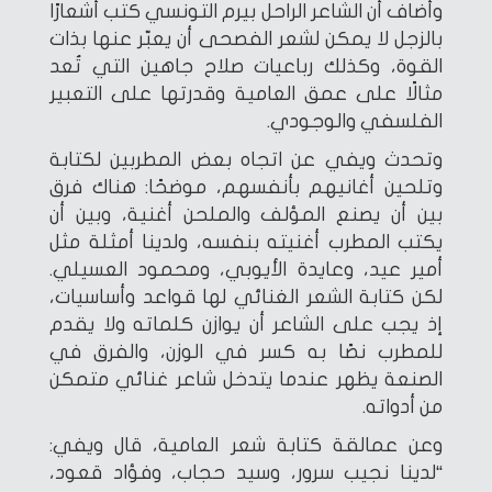
وأضاف أن الشاعر الراحل بيرم التونسي كتب أشعارًا
بالزجل لا يمكن لشعر الفصحى أن يعبّر عنها بذات
القوة، وكذلك رباعيات صلاح جاهين التي تُعد
مثالًا على عمق العامية وقدرتها على التعبير
الفلسفي والوجودي.
وتحدث ويفي عن اتجاه بعض المطربين لكتابة
وتلحين أغانيهم بأنفسهم، موضحًا: هناك فرق
بين أن يصنع المؤلف والملحن أغنية، وبين أن
يكتب المطرب أغنيته بنفسه، ولدينا أمثلة مثل
أمير عيد، وعايدة الأيوبي، ومحمود العسيلي.
لكن كتابة الشعر الغنائي لها قواعد وأساسيات،
إذ يجب على الشاعر أن يوازن كلماته ولا يقدم
للمطرب نصًا به كسر في الوزن، والفرق في
الصنعة يظهر عندما يتدخل شاعر غنائي متمكن
من أدواته.
وعن عمالقة كتابة شعر العامية، قال ويفي:
“لدينا نجيب سرور، وسيد حجاب، وفؤاد قعود،