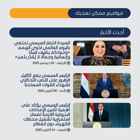
مواضيع ممكن تعجبك
أحدث الأخبار
السيدة انتصار السيسي تحتفي
باليوم العالمي لذوي الهمم:
«وجودكم يضيف قيمًا
وإنسانية وجمالًا لا يُقدّر بثمن»
الأربعاء - ٠٣ ديسمبر ٢٠٢٥
الرئيس السيسي يضع أكاليل
الزهور على النصب التذكاري
لشهداء القوات المسلحة
الأحد - ٠٥ أكتوبر ٢٠٢٥
الرئيس السيسي يؤكد على
أهمية تأمين الإمدادات
البترولية اللازمة لضمان
استمرارية تشغيل محطات
الكهرباء دون انقطاع
السبت - ٠٤ أكتوبر ٢٠٢٥