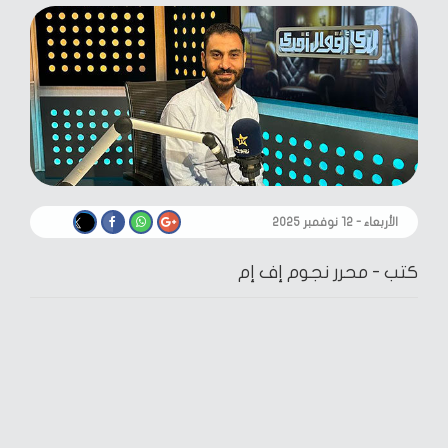
الأربعاء - ١٢ نوفمبر ٢٠٢٥
كتب -
محرر نجوم إف إم