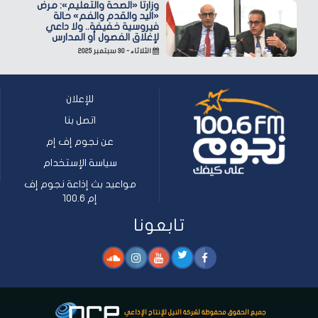
وزارتا «الصحة والتعليم»: مرض
«اليد والقدم والفم» حالة
فيروسية خفيفة.. ولا داعي
لإغلاق الفصول أو المدارس
الثلاثاء - ٣٠ سبتمبر ٢٠٢٥
للإعلان
اتصل بنا
عن نجوم إف إم
سياسة الإستخدام
مواعيد بث إذاعة نجوم إف
إم 100.6
تابعونا
جميع الحقوق محفوظة لشركة النيل للإنتاج الإذاعي