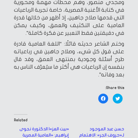
ومجدي منصور، وهم محطات مهمة ومحورية
في كتابة الأغنية المصرية، خاصة تجربة الرباعيات
التي قدمها صلاح جاهين، إذ أظهر من خلالها قدرة
العامية على التكثيف والعمق، وكيف يمكن
في دقيقتين فقط التعبير عن فكرة كاملة”.
وختم الشاعر حديثه قائلًا: “اللغة العامية قادرة
على قول كل شيء، وصلاح جاهين في رباعياته
طرح أسئلة وجودية بمنتهى العمق، وقد قال
بنفسه إن الرباعيات هي أكثر ما سيُعرّف الناس به
بعد وفاته”.
Share this:
Click
Click
to
to
share
share
on
on
Facebook
Twitter
(Opens
(Opens
in
in
Related
new
new
window)
window)
حسن عبد الموجود
«بيت العز»| الدكتورة نجوى
لـ«حروف الجر»: الاهتمام
إبراهيم: «العامية المصرية