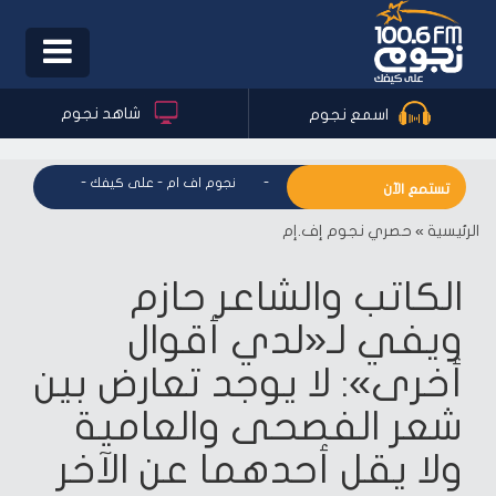
Toggle
igation
شاهد نجوم
اسمع نجوم
نجوم اف ام - على كيفك
-
نجوم اف ام - على كيفك
-
نجوم اف ام
تستمع الآن
الرئيسية
»
حصري نجوم إف.إم
الكاتب والشاعر حازم
ويفي لـ«لدي أقوال
أخرى»: لا يوجد تعارض بين
شعر الفصحى والعامية
ولا يقل أحدهما عن الآخر