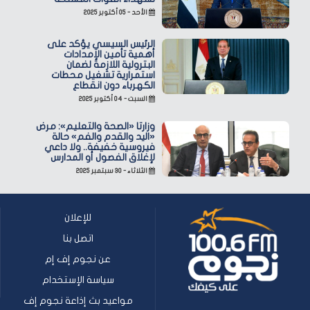
الأحد - ٠٥ أكتوبر ٢٠٢٥
الرئيس السيسي يؤكد على
أهمية تأمين الإمدادات
البترولية اللازمة لضمان
استمرارية تشغيل محطات
الكهرباء دون انقطاع
السبت - ٠٤ أكتوبر ٢٠٢٥
وزارتا «الصحة والتعليم»: مرض
«اليد والقدم والفم» حالة
فيروسية خفيفة.. ولا داعي
لإغلاق الفصول أو المدارس
الثلاثاء - ٣٠ سبتمبر ٢٠٢٥
للإعلان
اتصل بنا
عن نجوم إف إم
سياسة الإستخدام
مواعيد بث إذاعة نجوم إف