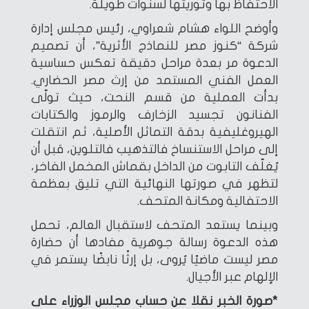
الاحتفاظ بها وتوريثها لسنوات طويلة.
وأوضح اللواء هشام شعراوي، رئيس مجلس إدارة
شركة “كنوز مصر للنماذج الأثرية”، أن تصميم
الدعوة مر بعدة مراحل دقيقة تعكس حساسية
العمل الفني المستمد من إرث مصر الحضاري.
بدأت العملية من قسم النحت، حيث تولّى
الفنانون تجسيد الزخارف والرموز والكتابات
الهيروغليفية بدقة التماثل الأصلية، ثم انتقلت
إلى مراحل الاستنساخ فالتذهيب فالتلوين، قبل أن
يُغلّف التابوت من الداخل بقماش المخمل الفاخر،
لتظهر في صورتها النهائية التي تليق بعظمة
الاحتفالية ومكانة المتحف.
وبينما يستعد المتحف لاستقبال العالم، تحمل
هذه الدعوة رسالة جوهرية مفادها أن حضارة
مصر ليست ماضيًا يُروى، بل إرثًا نابضًا يستمر في
الإلهام عبر الأجيال.
*صورة الخبر نقلا عن حساب مجلس الوزراء على