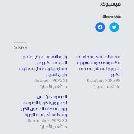
فيسبوك.
Share this:
Click
Click
to
to
share
share
on
on
Facebook
Twitter
(Opens
(Opens
in
in
Related
new
new
window)
window)
محافظة القاهرة: حافلات
وزارة الثقافة تعرض افتتاح
مكشوفة تجوب الشوارع
المتحف الكبير عبر
للترويج لافتتاح المتحف
مسارحها وتحتفل بفعاليات
الكبير
طوال الشهر
31 October، 2025
28 October، 2025
In "أهم الأخبار"
In "أهم الأخبار"
المبعوث الرئاسي
لجمهورية كوريا الجنوبية
يزور المتحف المصري الكبير
ومنطقة أهرامات الجيزة
30 September، 2025
In "أهم الأخبار"