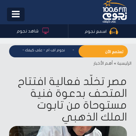
Toggle
igation
شاهد نجوم
اسمع نجوم
نجوم اف ام - على كيفك
-
نجوم اف ام - على كيفك
-
نجوم اف ام
تستمع الآن
الرئيسية
»
أهم الأخبار
مصر تخلّد فعالية افتتاح
المتحف بدعوة فنية
مستوحاة من تابوت
الملك الذهبي