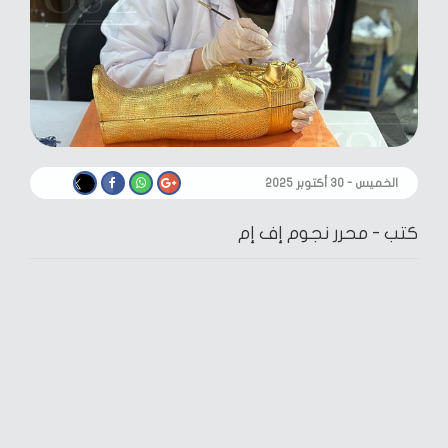
الخميس - ٣٠ أكتوبر ٢٠٢٥
كتب -
محرر نجوم إف إم