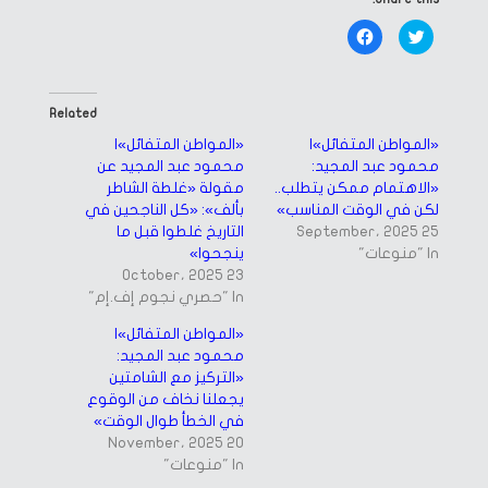
Click
Click
to
to
share
share
on
on
Facebook
Twitter
(Opens
(Opens
in
in
Related
new
new
window)
window)
«المواطن المتفائل»|
«المواطن المتفائل»|
محمود عبد المجيد:
محمود عبد المجيد عن
«الاهتمام ممكن يتطلب..
مقولة «غلطة الشاطر
لكن في الوقت المناسب»
بألف»: «كل الناجحين في
25 September، 2025
التاريخ غلطوا قبل ما
In "منوعات"
ينجحوا»
23 October، 2025
In "حصري نجوم إف.إم"
«المواطن المتفائل»|
محمود عبد المجيد:
«التركيز مع الشامتين
يجعلنا نخاف من الوقوع
في الخطأ طوال الوقت»
20 November، 2025
In "منوعات"