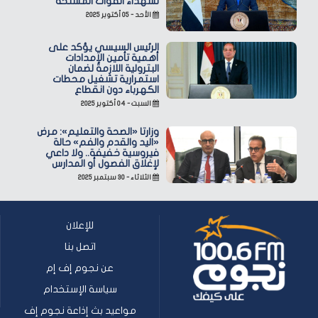
لشهداء القوات المسلحة
الأحد - ٠٥ أكتوبر ٢٠٢٥
الرئيس السيسي يؤكد على
أهمية تأمين الإمدادات
البترولية اللازمة لضمان
استمرارية تشغيل محطات
الكهرباء دون انقطاع
السبت - ٠٤ أكتوبر ٢٠٢٥
وزارتا «الصحة والتعليم»: مرض
«اليد والقدم والفم» حالة
فيروسية خفيفة.. ولا داعي
لإغلاق الفصول أو المدارس
الثلاثاء - ٣٠ سبتمبر ٢٠٢٥
للإعلان
اتصل بنا
عن نجوم إف إم
سياسة الإستخدام
مواعيد بث إذاعة نجوم إف