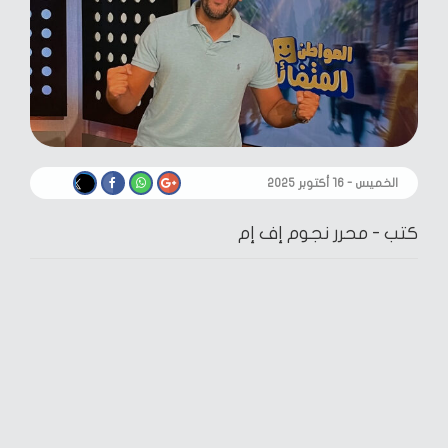
الخميس - ١٦ أكتوبر ٢٠٢٥
كتب -
محرر نجوم إف إم