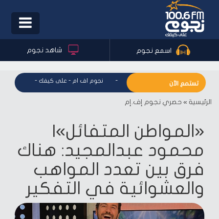
Toggle
igation
شاهد نجوم
اسمع نجوم
نجوم اف ام - على كيفك
-
نجوم اف ام - على كيفك
-
نجوم اف ا
تستمع الآن
الرئيسية
»
حصري نجوم إف.إم
«المواطن المتفائل»|
محمود عبدالمجيد: هناك
فرق بين تعدد المواهب
والعشوائية في التفكير