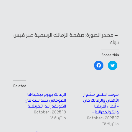
– مصدر الصورة: صفحة الزمالك الرسمية عبر فيس
بوك
Share this:
Click
Click
to
to
share
share
on
on
Facebook
Twitter
(Opens
(Opens
in
in
Related
new
new
window)
window)
موعد انطلاق مشوار
الزمالك يهزم ديكيداها
الأهلي والزمالك في
الصومالي بسداسية في
«أبطال أفريقيا
الكونفدرالية الأفريقية
والكونفدرالية»
18 October، 2025
17 October، 2025
In "رياضة"
In "رياضة"