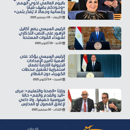
باليوم العالمي لذوي الهمم:
«وجودكم يضيف قيمًا
وإنسانية وجمالًا لا يُقدّر بثمن»
الأربعاء - ٠٣ ديسمبر ٢٠٢٥
الرئيس السيسي يضع أكاليل
الزهور على النصب التذكاري
لشهداء القوات المسلحة
الأحد - ٠٥ أكتوبر ٢٠٢٥
الرئيس السيسي يؤكد على
أهمية تأمين الإمدادات
البترولية اللازمة لضمان
استمرارية تشغيل محطات
الكهرباء دون انقطاع
السبت - ٠٤ أكتوبر ٢٠٢٥
وزارتا «الصحة والتعليم»: مرض
«اليد والقدم والفم» حالة
فيروسية خفيفة.. ولا داعي
لإغلاق الفصول أو المدارس
الثلاثاء - ٣٠ سبتمبر ٢٠٢٥
للإعلان