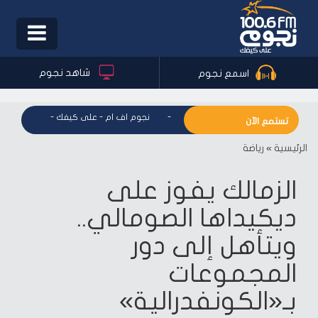
Toggle
igation
شاهد نجوم
اسمع نجوم
نجوم اف ام - على كيفك
-
نجوم اف ام - على كيفك
-
نجوم اف ا
تستمع الآن
الرئيسية
»
رياضة
الزمالك يفوز على
ديكيداها الصومالي..
ويتأهل إلى دور
المجموعات
بـ«الكونفدرالية»