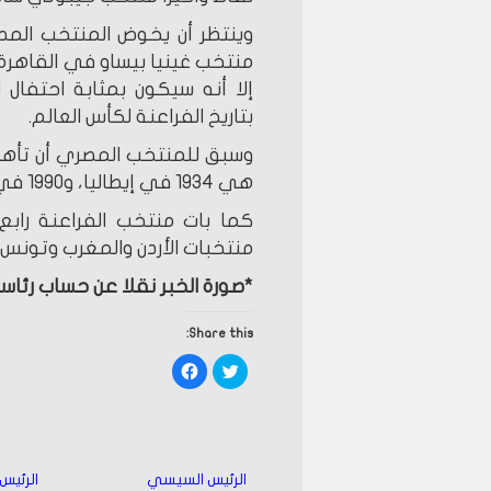
وينتظر أن يخوض المنتخب المصري
منتخب غينيا بيساو في القاهر
إلا أنه سيكون بمثابة احتفال 
بتاريخ الفراعنة لكأس العالم.
وسبق للمنتخب المصري أن تأهل 
هي 1934 في إيطاليا، و1990 في إيطاليا و2018 في روسيا.
كما بات منتخب الفراعنة رابع
منتخبات الأردن والمغرب وتونس.
*صورة الخبر نقلا عن حساب رئا
Share this:
Click
Click
to
to
share
share
on
on
Facebook
Twitter
(Opens
(Opens
in
in
new
new
window)
window)
الرئيس السيسي
الرئيس