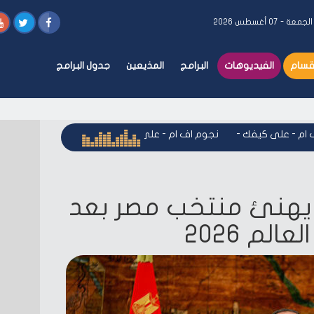
لجمعة - ٠٧ أغسطس ٢٠٢٦
أقسام
الفيديوهات
البرامج
المذيعين
جدول البرامج
- على كيفك
-
نجوم اف ام - على كيفك
-
نجوم اف ام - على كيفك
يهنئ منتخب مصر بعد
لم 2026