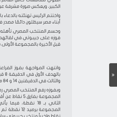
الكبير، ويعكس صورة مشرفة عن ال
واختتم الرئيس تهنئته بالدعاء ب
أبناء مصر سيظلون دائمًا مصدر ف
فوزه على جيبوتي في لقائهما 
قبل الأخيرة بالمجموعة الأولى ب
وانتهت المواجهة بفوز الفراعن
باله
والثالث في الدقيقتين 14 و 84 من زمن المباراة.
المجموعة بفارق
الثاني بـ 18 نقطة، ف
نقاط واخيراً منتخب جيبوتي سادس