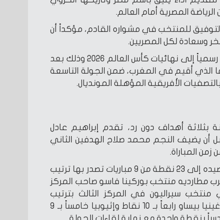
رياضة المصرية أمام العالم.
التوفيق للمنتخب في مشواره القادم، مؤكداً أن
خر وسعادة لكل المصريين.
وحسم المنتخب المصري تأهله رسمياً إلى نهائيات كأس العالم 2026 وذلك بعد
الذي أقيم في المغرب، ضمن الجولة التاسعة
التصفيات الأفريقية المؤهلة المونديال.
ة بثلاثة أهداف دون رد، تقدم إبراهيم عادل
دف الأول في الدقيقة 8 قبل أن يضيف النجم محمد صلاح الهدفين الثاني
وبفوزه رفع المنتخب المصري رصيده إلى 23 نقطة من 9 مباريات تصدر بها ترتيب
 5 نقاط عن أقرب مطارديه منتخب بوركينا فاسو صاحب المركز
يما يأتي منتخب سيراليون في المركز الثالث بترتيب
المجموعة برصيد 12 نقطة ثم غينيا بيساو رابعاً بـ 10 نقاط وإثيوبيا خامساً بـ 9
اً بنقطة واحدة مع نهاية لقاءات الجولة.