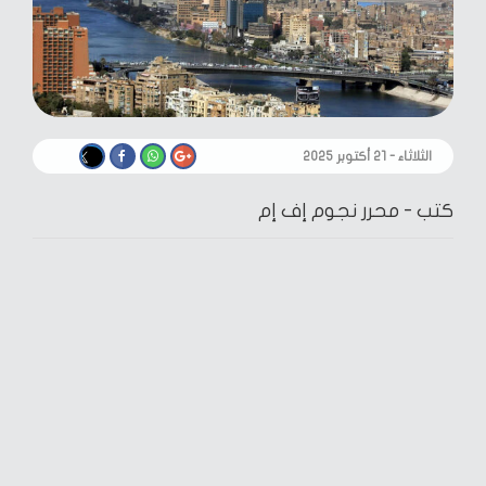
الثلاثاء - ٢١ أكتوبر ٢٠٢٥
كتب -
محرر نجوم إف إم