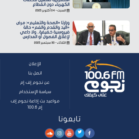
الكهرباء دون انقطاع
السبت - ٠٤ أكتوبر ٢٠٢٥
وزارتا «الصحة والتعليم»: مرض
«اليد والقدم والفم» حالة
فيروسية خفيفة.. ولا داعي
لإغلاق الفصول أو المدارس
الثلاثاء - ٣٠ سبتمبر ٢٠٢٥
للإعلان
اتصل بنا
عن نجوم إف إم
سياسة الإستخدام
مواعيد بث إذاعة نجوم إف
إم 100.6
تابعونا