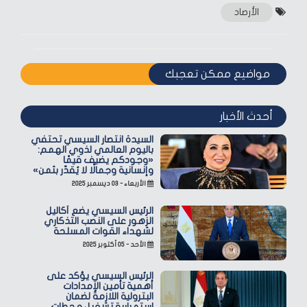
الأرصاد
مواضيع ممكن تعجبك
أحدث الأخبار
السيدة انتصار السيسي تحتفي
باليوم العالمي لذوي الهمم:
«وجودكم يضيف قيمًا
وإنسانية وجمالًا لا يُقدّر بثمن»
الأربعاء - ٠٣ ديسمبر ٢٠٢٥
الرئيس السيسي يضع أكاليل
الزهور على النصب التذكاري
لشهداء القوات المسلحة
الأحد - ٠٥ أكتوبر ٢٠٢٥
الرئيس السيسي يؤكد على
أهمية تأمين الإمدادات
البترولية اللازمة لضمان
استمرارية تشغيل محطات