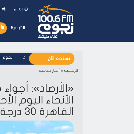
1:01 م
ال
الرئيسية
ال
نجوم اف ام - على كيفك
-
نجوم اف ا
تستمع الآن
الرئيسية
»
أخبار خدمية
«الأرصاد»: أجوا
الأنحاء اليوم ا
القاهرة 30 درجة