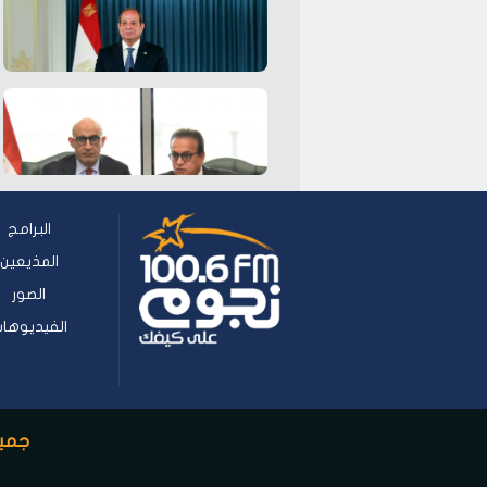
البرامج
المذيعين
الصور
الفيديوها
جميع