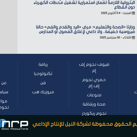
البترولية اللازمة لضمان استمرارية تشغيل محطات الكهرباء
دون انقطاع
السبت - ٠٤ أكتوبر ٢٠٢٥
وزارتا «الصحة والتعليم»: مرض «اليد والقدم والفم» حالة
فيروسية خفيفة.. ولا داعي لإغلاق الفصول أو المدارس
الثلاثاء - ٣٠ سبتمبر ٢٠٢٥
ضيوف نجوم إف
رياضة
إم
تكنولوجيا
حصري نجوم
فن
عن ن
إف.إم
ت
ميوزيك هب
سياس
منوعات
مواع
صحة ورشاقة
نجوم إف
نجوم ريكوردز
 الحقوق محفوظة لشركة النيل للإنتاج الإذاعي