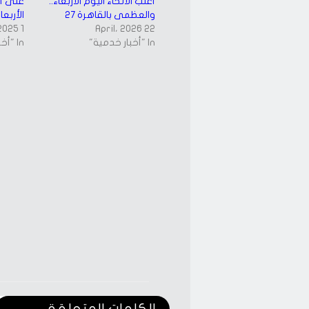
أغلب الأنحاء اليوم الأربعاء..
على أغ
والعظمى بالقاهرة 27
الأربعا
1 October، 2025
22 April، 2026
In "أخبار خدمية"
In "أخبار خدمية"
الكلمات المتعلقة‎