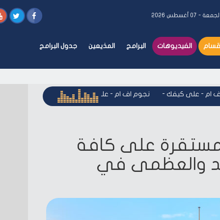
جمعة - ٠٧ أغسطس ٢٠٢٦
أقسام
الفيديوهات
البرامج
المذيعين
جدول البرامج
م - على كيفك
-
نجوم اف ام - على كيفك
-
نجوم اف ام - على كيف
ء مستقرة على كافة
لأحد والعظمى في