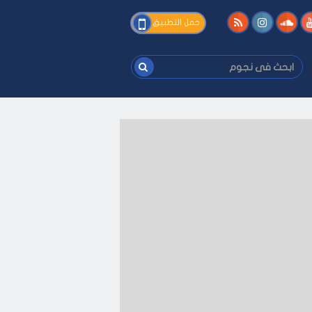
فى
حمل التطبيق
نجوم
ابحث
فى
نجوم
ك
-