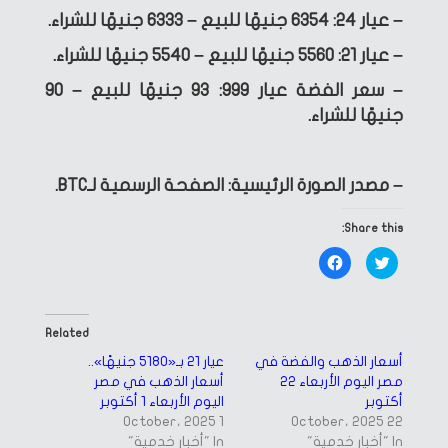
– عيار 24: 6354 جنيهًا للبيع – 6333 جنيهًا للشراء.
– عيار 21: 5560 جنيهًا للبيع – 5540 جنيهًا للشراء.
– سعر الفضة عيار 999: 93 جنيهًا للبيع – 90
جنيهًا للشراء.
– مصدر الصورة الرئيسية: الصفحة الرسمية لـBTC.
Share this:
Click
Click
to
to
share
share
on
on
Facebook
Twitter
(Opens
(Opens
in
in
Related
new
new
window)
window)
أسعار الذهب والفضة في
عيار 21 بـ«5180 جنيهًا»..
مصر اليوم الأربعاء 22
أسعار الذهب في مصر
أكتوبر
اليوم الأربعاء 1 أكتوبر
1 October، 2025
22 October، 2025
In "أخبار خدمية"
In "أخبار خدمية"