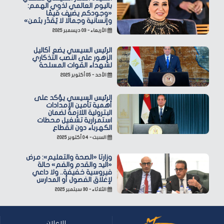
باليوم العالمي لذوي الهمم:
«وجودكم يضيف قيمًا
وإنسانية وجمالًا لا يُقدّر بثمن»
الأربعاء - ٠٣ ديسمبر ٢٠٢٥
الرئيس السيسي يضع أكاليل
الزهور على النصب التذكاري
لشهداء القوات المسلحة
الأحد - ٠٥ أكتوبر ٢٠٢٥
الرئيس السيسي يؤكد على
أهمية تأمين الإمدادات
البترولية اللازمة لضمان
استمرارية تشغيل محطات
الكهرباء دون انقطاع
السبت - ٠٤ أكتوبر ٢٠٢٥
وزارتا «الصحة والتعليم»: مرض
«اليد والقدم والفم» حالة
فيروسية خفيفة.. ولا داعي
لإغلاق الفصول أو المدارس
الثلاثاء - ٣٠ سبتمبر ٢٠٢٥
للإعلان