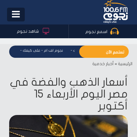
Toggle
igation
شاهد نجوم
اسمع نجوم
نجوم اف ام - على كيفك
-
نجوم اف ام - على كيفك
-
نجوم اف 
تستمع الآن
الرئيسية
»
أخبار خدمية
أسعار الذهب والفضة في
مصر اليوم الأربعاء 15
أكتوبر