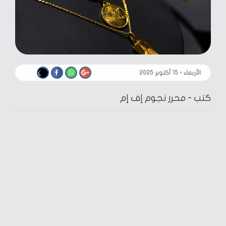
الأربعاء - ١٥ أكتوبر ٢٠٢٥
كتب -
محرر نجوم إف إم