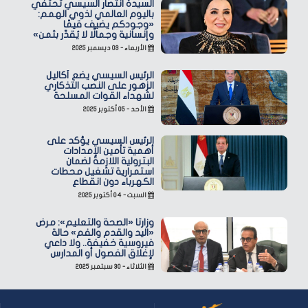
السيدة انتصار السيسي تحتفي
باليوم العالمي لذوي الهمم:
«وجودكم يضيف قيمًا
وإنسانية وجمالًا لا يُقدّر بثمن»
الأربعاء - ٠٣ ديسمبر ٢٠٢٥
الرئيس السيسي يضع أكاليل
الزهور على النصب التذكاري
لشهداء القوات المسلحة
الأحد - ٠٥ أكتوبر ٢٠٢٥
الرئيس السيسي يؤكد على
أهمية تأمين الإمدادات
البترولية اللازمة لضمان
استمرارية تشغيل محطات
الكهرباء دون انقطاع
السبت - ٠٤ أكتوبر ٢٠٢٥
وزارتا «الصحة والتعليم»: مرض
«اليد والقدم والفم» حالة
فيروسية خفيفة.. ولا داعي
لإغلاق الفصول أو المدارس
الثلاثاء - ٣٠ سبتمبر ٢٠٢٥