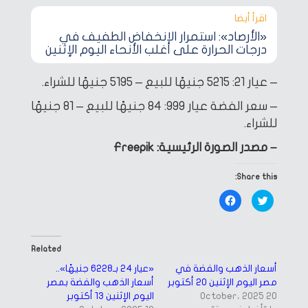
اقرأ أيضا‎
«الأرصاد»: استمرار الانخفاض الطفيف في
درجات الحرارة على أغلب الأنحاء اليوم الإثنين
– عيار 21: 5215 جنيهًا للبيع – 5195 جنيهًا للشراء.
– سعر الفضة عيار 999: 84 جنيهًا للبيع – 81 جنيهًا
للشراء.
– مصدر الصورة الرئيسية: Freepik
Share this:
Click
Click
to
to
share
share
on
on
Facebook
Twitter
(Opens
(Opens
in
in
Related
new
new
window)
window)
أسعار الذهب والفضة في
«عيار 24 بـ6228 جنيهًا»..
مصر اليوم الإثنين 20 أكتوبر
أسعار الذهب والفضة بمصر
20 October، 2025
اليوم الإثنين 13 أكتوبر