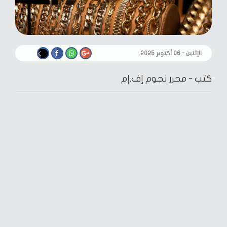
الإثنين - ٠٦ أكتوبر ٢٠٢٥
كتب -
محرر نجوم إف.إم