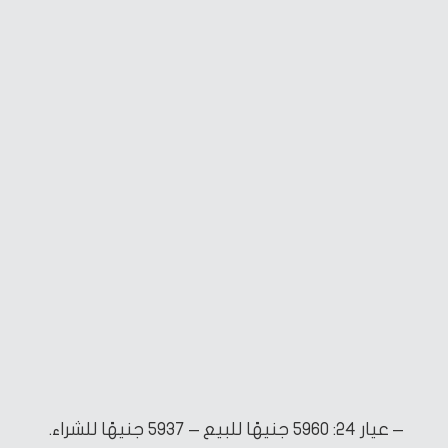
– عيار 24: 5960 جنيهًا للبيع – 5937 جنيهًا للشراء.