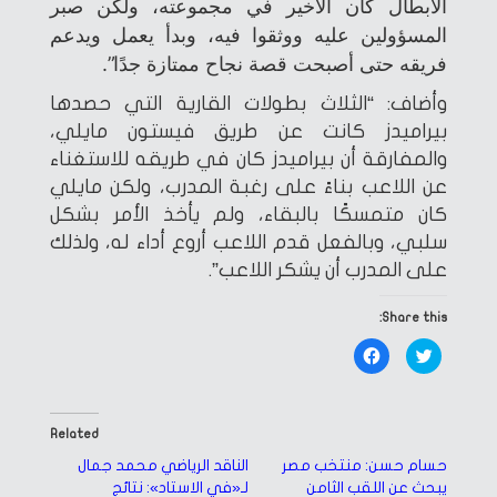
الأبطال كان الأخير في مجموعته، ولكن صبر
المسؤولين عليه ووثقوا فيه، وبدأ يعمل ويدعم
فريقه حتى أصبحت قصة نجاح ممتازة جدًا”.
وأضاف: “الثلاث بطولات القارية التي حصدها
بيراميدز كانت عن طريق فيستون مايلي،
والمفارقة أن بيراميدز كان في طريقه للاستغناء
عن اللاعب بناءً على رغبة المدرب، ولكن مايلي
كان متمسكًا بالبقاء، ولم يأخذ الأمر بشكل
سلبي، وبالفعل قدم اللاعب أروع أداء له، ولذلك
على المدرب أن يشكر اللاعب”.
Share this:
Click
Click
to
to
share
share
on
on
Facebook
Twitter
(Opens
(Opens
in
in
Related
new
new
window)
window)
حسام حسن: منتخب مصر
الناقد الرياضي محمد جمال
يبحث عن اللقب الثامن
لـ«في الاستاد»: نتائج