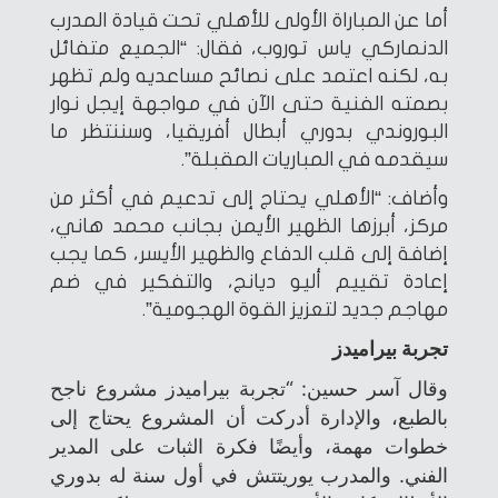
أما عن المباراة الأولى للأهلي تحت قيادة المدرب
الدنماركي ياس توروب، فقال: “الجميع متفائل
به، لكنه اعتمد على نصائح مساعديه ولم تظهر
بصمته الفنية حتى الآن في مواجهة إيجل نوار
البوروندي بدوري أبطال أفريقيا، وسننتظر ما
سيقدمه في المباريات المقبلة”.
وأضاف: “الأهلي يحتاج إلى تدعيم في أكثر من
مركز، أبرزها الظهير الأيمن بجانب محمد هاني،
إضافة إلى قلب الدفاع والظهير الأيسر، كما يجب
إعادة تقييم أليو ديانج، والتفكير في ضم
مهاجم جديد لتعزيز القوة الهجومية”.
تجربة بيراميدز
وقال آسر حسين: “تجربة بيراميدز مشروع ناجح
بالطبع، والإدارة أدركت أن المشروع يحتاج إلى
خطوات مهمة، وأيضًا فكرة الثبات على المدير
الفني. والمدرب يوريتتش في أول سنة له بدوري