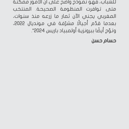
للشباب، فهو نموذج واضح على أن الأمور ممكنة
متى توافرت المنظومة الصحيحة. المنتخب
المغربي يجني الآن ثمار ما زرعه منذ سنوات،
بعدما قدّم أجيالًا مشرّفة في مونديال 2022،
وتوّج أيضًا ببرونزية أولمبياد باريس 2024”.
حسام حسن