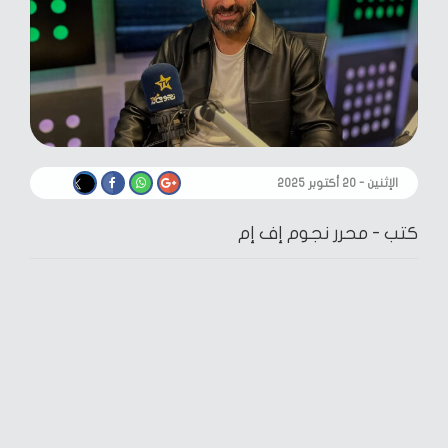
الإثنين - ٢٠ أكتوبر ٢٠٢٥
كتب -
محرر نجوم إف إم