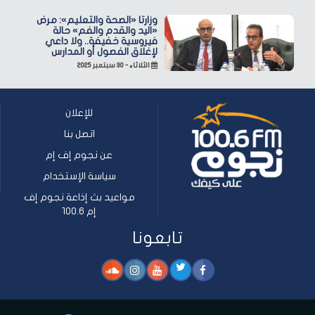
وزارتا «الصحة والتعليم»: مرض
«اليد والقدم والفم» حالة
فيروسية خفيفة.. ولا داعي
لإغلاق الفصول أو المدارس
الثلاثاء - ٣٠ سبتمبر ٢٠٢٥
للإعلان
اتصل بنا
عن نجوم إف إم
سياسة الإستخدام
مواعيد بث إذاعة نجوم إف
إم 100.6
تابعونا