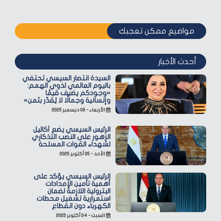
مواضيع ممكن تعجبك
أحدث الأخبار
السيدة انتصار السيسي تحتفي
باليوم العالمي لذوي الهمم:
«وجودكم يضيف قيمًا
وإنسانية وجمالًا لا يُقدّر بثمن»
الأربعاء - ٠٣ ديسمبر ٢٠٢٥
الرئيس السيسي يضع أكاليل
الزهور على النصب التذكاري
لشهداء القوات المسلحة
الأحد - ٠٥ أكتوبر ٢٠٢٥
الرئيس السيسي يؤكد على
أهمية تأمين الإمدادات
البترولية اللازمة لضمان
استمرارية تشغيل محطات
الكهرباء دون انقطاع
السبت - ٠٤ أكتوبر ٢٠٢٥