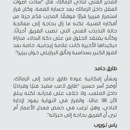
المدير الفني لنادي الزمالك، قال: “سادت أصوات
العقل داخل الزمالك بعد خسارة القمة، وكان قرار
استمرار فيريرا قرارًا موفقًا. المدرب قدّم جزءًا من
أفكاره الفنية، لكنه ما زال بحاجة إلى معالجة
حالة التذبذب الفني التي تصيب الفريق أحيانًا،
وكأنه يفتقد الحلول من على دكة البدلاء. مباراة
ديكيداها الأخيرة كانت علامة إيجابية، خاصة بعد
الفوز الكبير بسداسية وتألق البرازيلي خوان بيزيرا”.
طارق حامد
وبشأن إمكانية عودة طارق حامد إلى الزمالك،
أوضح آسر حسين: “طارق لاعب مفيد فنيًا وقياديًا
داخل الملعب، ولا خلاف على قدراته، لكنه يبلغ
الآن 38 عامًا، والقرار في النهاية يعود لإدارة
النادي، وهل ترغب في خفض معدل الأعمار أم
ترى أن الفريق بحاجة إلى خبراته”.
ياس توروب