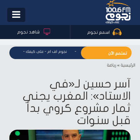
Toggle
igation
شاهد نجوم
اسمع نجوم
نجوم اف ام - على كيفك
-
نجوم اف ام - على كيفك
-
نجوم اف ام
تستمع الآن
الرئيسية
»
رياضة
آسر حسين لـ«في
الاستاد»: المغرب يجني
ثمار مشروع كروي بدأ
قبل سنوات