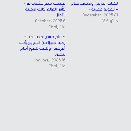
لكتابة التاريخ.. ومحمد صلاح
منتخب مصر للشباب في
«أيقونة مصرية»
كأس العالم كانت مخيبة
21 December، 2025
للآمال
In "رياضة"
6 October، 2025
In "رياضة"
حسام حسن: مصر تمتلك
رصيدًا كبيرًا من التتويج بأمم
أفريقيا.. ونلعب للفوز أمام
نيجيريا
16 January، 2026
In "رياضة"