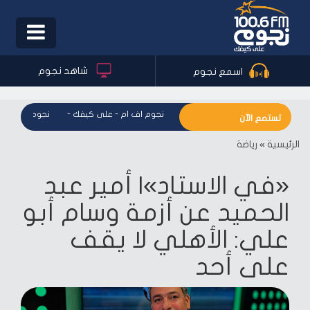
Toggle
igation
شاهد نجوم
اسمع نجوم
نجوم اف ام - على كيفك
-
نجوم اف ام - على كيفك
-
نجوم اف ام - 
تستمع الآن
الرئيسية
»
رياضة
«في الاستاد»| أمير عبد
الحميد عن أزمة وسام أبو
علي: الأهلي لا يقف
على أحد