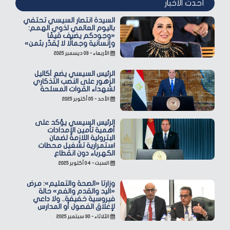
أحدث الأخبار
السيدة انتصار السيسي تحتفي
باليوم العالمي لذوي الهمم:
«وجودكم يضيف قيمًا
وإنسانية وجمالًا لا يُقدّر بثمن»
الأربعاء - ٠٣ ديسمبر ٢٠٢٥
الرئيس السيسي يضع أكاليل
الزهور على النصب التذكاري
لشهداء القوات المسلحة
الأحد - ٠٥ أكتوبر ٢٠٢٥
الرئيس السيسي يؤكد على
أهمية تأمين الإمدادات
البترولية اللازمة لضمان
استمرارية تشغيل محطات
الكهرباء دون انقطاع
السبت - ٠٤ أكتوبر ٢٠٢٥
وزارتا «الصحة والتعليم»: مرض
«اليد والقدم والفم» حالة
فيروسية خفيفة.. ولا داعي
لإغلاق الفصول أو المدارس
الثلاثاء - ٣٠ سبتمبر ٢٠٢٥