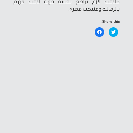
كلاعب لازم يراجع نفسه فهو لاعب مهم
بالزمالك ومنتخب مصر».
Share this:
Click
Click
to
to
share
share
on
on
Facebook
Twitter
(Opens
(Opens
in
in
new
new
window)
window)