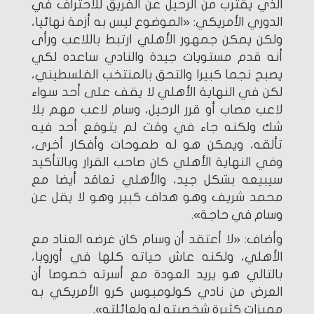
الذي يقترب من الرحيل عن الفريق للاحتراف في
الدوري الأمريكي: «الموضوع ليس به أزمة نهائيا،
ولكن يمكن جمهور الأهلي ارتبط باللاعب ورأى
أنه قدم مستويات جيدة والنادي ساعده لكي
يصبح نجما كبيرا والتحق بالمنتخب الفلسطيني،
لكن في النهاية الأهلي لا يقف على أحد سواء
لاعب مصاب أو قرر الرحيل، وسام لاعب مهم بلا
شك ولكنه جاء في وقت لم يتوقع أحد فيه
تألقه، ويمكن هو له طموحات وأفكار أخرى،
وفي النهاية الأهلي كان صاحب القرار وبالتأكيد
سيبيعه بشكل جيد، والأهلي تعاقد أيضا مع
محمد شريف وهو هداف كبير وهو لا يقل عن
وسام في حاجة».
وأضاف: «لا أعتقد أن وسام كان غرضه العناد مع
الأهلي، ولكنه عاش حياته كلها في أوروبا،
بالتالي هو يريد العودة مع أسرته خصوصا أن
العرض من نادي كولومبوس كرو الأمريكي به
مميزات كثيرة شخصيته له ولعائلته».