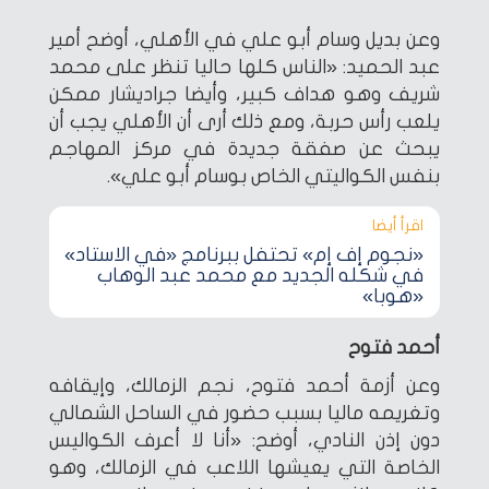
وعن بديل وسام أبو علي في الأهلي، أوضح أمير
عبد الحميد: «الناس كلها حاليا تنظر على محمد
شريف وهو هداف كبير، وأيضا جراديشار ممكن
يلعب رأس حربة، ومع ذلك أرى أن الأهلي يجب أن
يبحث عن صفقة جديدة في مركز المهاجم
بنفس الكواليتي الخاص بوسام أبو علي».
اقرأ أيضا‎
«نجوم إف إم» تحتفل ببرنامج «في الاستاد»
في شكله الجديد مع محمد عبد الوهاب
«هوبا»
أحمد فتوح
وعن أزمة أحمد فتوح، نجم الزمالك، وإيقافه
وتغريمه ماليا بسبب حضور في الساحل الشمالي
دون إذن النادي، أوضح: «أنا لا أعرف الكواليس
الخاصة التي يعيشها اللاعب في الزمالك، وهو