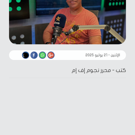
الإثنين - ٢١ يوليو ٢٠٢٥
كتب -
محرر نجوم إف إم