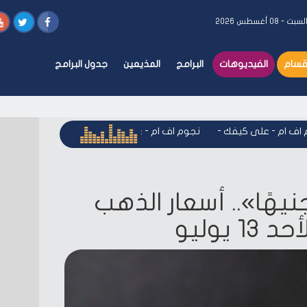
سبت - ٠٨ أغسطس ٢٠٢٦
أقسام
الفيديوهات
البرامج
المذيعين
جدول البرامج
 ام - على كيفك
-
نجوم اف ام - على كيفك
-
نجوم اف ام - على ك
ار 18 بـ3985 جنيهًا».. أسعار الذهب
يوليو