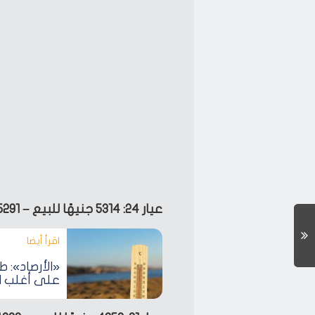
عيار 24: 5314 جنيهًا للبيع – 5291 جنيهًا للشراء.
اقرأ أيضا‎
«الأرصاد»: ط
على أغلب ال