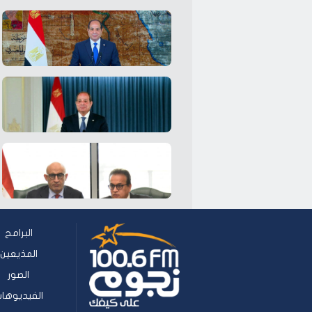
البرامج
المذيعين
الصور
الفيديوها