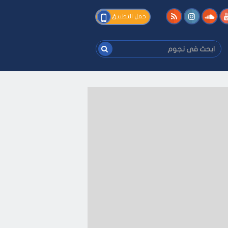
فى
حمل التطبيق
نجوم
ابحث
فى
نجوم
يفك
-