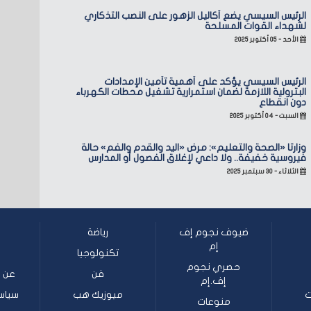
الرئيس السيسي يضع أكاليل الزهور على النصب التذكاري
لشهداء القوات المسلحة
الأحد - ٠٥ أكتوبر ٢٠٢٥
الرئيس السيسي يؤكد على أهمية تأمين الإمدادات
البترولية اللازمة لضمان استمرارية تشغيل محطات الكهرباء
دون انقطاع
السبت - ٠٤ أكتوبر ٢٠٢٥
وزارتا «الصحة والتعليم»: مرض «اليد والقدم والفم» حالة
فيروسية خفيفة.. ولا داعي لإغلاق الفصول أو المدارس
الثلاثاء - ٣٠ سبتمبر ٢٠٢٥
ضيوف نجوم إف
رياضة
إم
تكنولوجيا
حصري نجوم
فن
عن ن
إف.إم
ت
ميوزيك هب
سياس
منوعات