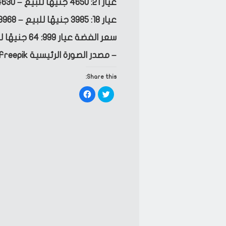
عيار 21: 4650 جنيهًا للبيع – 4630 جنيهًا للشراء.
عيار 18: 3985 جنيهًا للبيع – 3968 جنيهًا للشراء.
سعر الفضة عيار 999: 64 جنيهًا للبيع – 62 جنيهًا للشراء.
– مصدر الصورة الرئيسية Freepik
Share this:
Click
Click
to
to
share
share
on
on
Facebook
Twitter
(Opens
(Opens
in
in
new
new
window)
window)