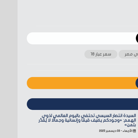
ي مصر
سعر عيار 18
السيدة انتصار السيسي تحتفي باليوم العالمي لذوي
الهمم: «وجودكم يضيف قيمًا وإنسانية وجمالًا لا يُقدّر
بثمن»
الأربعاء - ٠٣ ديسمبر ٢٠٢٥