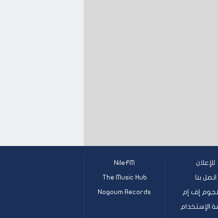
للإعلان
NileFM
اتصل بنا
The Music Hub
جوم إف إم
Nogoum Records
ة الإستخدام