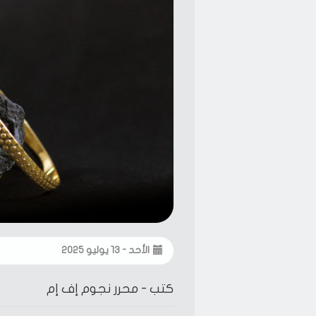
الأحد - ١٣ يوليو ٢٠٢٥
كتب -
محرر نجوم إف إم