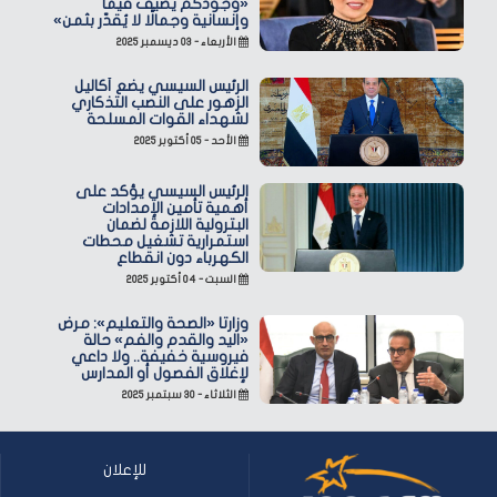
«وجودكم يضيف قيمًا
وإنسانية وجمالًا لا يُقدّر بثمن»
الأربعاء - ٠٣ ديسمبر ٢٠٢٥
الرئيس السيسي يضع أكاليل
الزهور على النصب التذكاري
لشهداء القوات المسلحة
الأحد - ٠٥ أكتوبر ٢٠٢٥
الرئيس السيسي يؤكد على
أهمية تأمين الإمدادات
البترولية اللازمة لضمان
استمرارية تشغيل محطات
الكهرباء دون انقطاع
السبت - ٠٤ أكتوبر ٢٠٢٥
وزارتا «الصحة والتعليم»: مرض
«اليد والقدم والفم» حالة
فيروسية خفيفة.. ولا داعي
لإغلاق الفصول أو المدارس
الثلاثاء - ٣٠ سبتمبر ٢٠٢٥
للإعلان