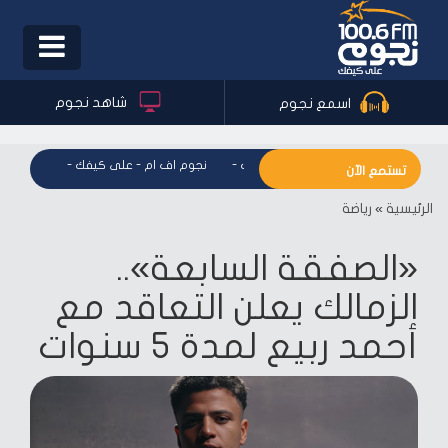
Toggle
igation
شاهد نجوم
اسمع نجوم
نجوم اف ام - على كيفك
-
نجوم اف ام - على كيفك
-
نجوم اف 
تستمع الآن
الرئيسية
»
رياضة
«الصفقة السابعة»..
الزمالك يعلن التعاقد مع
أحمد ربيع لمدة 5 سنوات