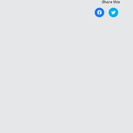
Share this:
Click
Click
to
to
share
share
on
on
Facebook
Twitter
(Opens
(Opens
in
in
new
new
window)
window)