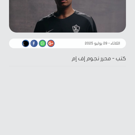
الثلاثاء - ٢٩ يوليو ٢٠٢٥
كتب -
محرر نجوم إف إم