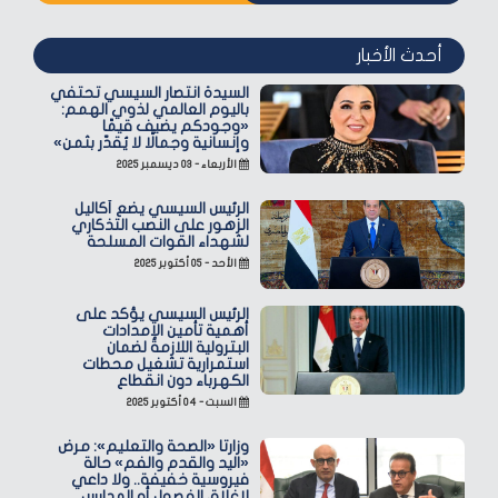
أحدث الأخبار
السيدة انتصار السيسي تحتفي
باليوم العالمي لذوي الهمم:
«وجودكم يضيف قيمًا
وإنسانية وجمالًا لا يُقدّر بثمن»
الأربعاء - ٠٣ ديسمبر ٢٠٢٥
الرئيس السيسي يضع أكاليل
الزهور على النصب التذكاري
لشهداء القوات المسلحة
الأحد - ٠٥ أكتوبر ٢٠٢٥
الرئيس السيسي يؤكد على
أهمية تأمين الإمدادات
البترولية اللازمة لضمان
استمرارية تشغيل محطات
الكهرباء دون انقطاع
السبت - ٠٤ أكتوبر ٢٠٢٥
وزارتا «الصحة والتعليم»: مرض
«اليد والقدم والفم» حالة
فيروسية خفيفة.. ولا داعي
لإغلاق الفصول أو المدارس