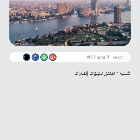
الجمعة - ١١ يوليو ٢٠٢٥
كتب -
محرر نجوم إف.إم