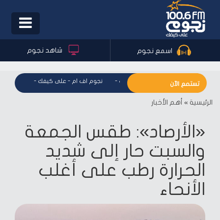
Toggle
igation
شاهد نجوم
اسمع نجوم
نجوم اف ام - على كيفك
-
نجوم اف ام - على كيفك
-
نجوم اف ا
تستمع الآن
الرئيسية
»
أهم الأخبار
«الأرصاد»: طقس الجمعة
والسبت حار إلى شديد
الحرارة رطب على أغلب
الأنحاء