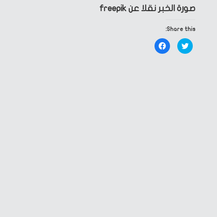
صورة الخبر نقلا عن freepik
Share this:
Click
Click
to
to
share
share
on
on
Facebook
Twitter
(Opens
(Opens
in
in
new
new
window)
window)