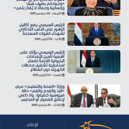
«وجودكم يضيف قيمًا
وإنسانية وجمالًا لا يُقدّر بثمن»
الأربعاء - ٠٣ ديسمبر ٢٠٢٥
الرئيس السيسي يضع أكاليل
الزهور على النصب التذكاري
لشهداء القوات المسلحة
الأحد - ٠٥ أكتوبر ٢٠٢٥
الرئيس السيسي يؤكد على
أهمية تأمين الإمدادات
البترولية اللازمة لضمان
استمرارية تشغيل محطات
الكهرباء دون انقطاع
السبت - ٠٤ أكتوبر ٢٠٢٥
وزارتا «الصحة والتعليم»: مرض
«اليد والقدم والفم» حالة
فيروسية خفيفة.. ولا داعي
لإغلاق الفصول أو المدارس
الثلاثاء - ٣٠ سبتمبر ٢٠٢٥
للإعلان