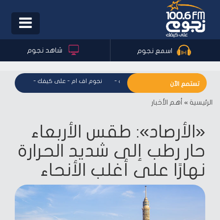
Toggle
igation
شاهد نجوم
اسمع نجوم
نجوم اف ام - على كيفك
-
نجوم اف ام - على كيفك
-
نجوم اف ا
تستمع الآن
الرئيسية
»
أهم الأخبار
«الأرصاد»: طقس الأربعاء
حار رطب إلى شديد الحرارة
نهارًا على أغلب الأنحاء