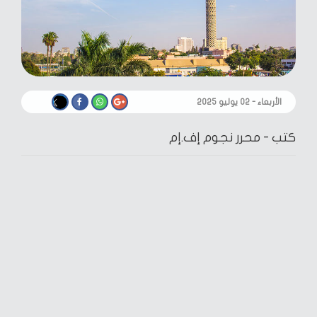
الأربعاء - ٠٢ يوليو ٢٠٢٥
كتب -
محرر نجوم إف.إم