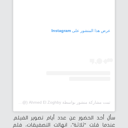
عرض هذا المنشور على Instagram
تمت مشاركة منشور بواسطة ‏‎Ahmed El Zoghby‎‏ (@‏‎zoghbyyy‎‏)
سأل أحد الحضور عن عدد أيام تصوير الفيلم.
عندما قلت “ثلاثة”، انهالت التصفيقات، فلم