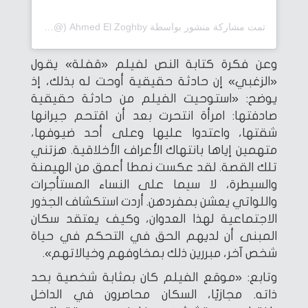
تمت مشاركة منشور بواسطة ‏‎Ahmed El Zoghby‎‏ (@‏‎zoghbyyy‎‏)
وعن فكرة كتابة النص لفيلم «قفلة» يقول
«الزغبي» إن حادثة حقيقية أوحت له بذلك، إذ
يوضح: «استوحيت الفيلم من حادثة حقيقية
صادفتها: امرأة انتحرت بعد أن اقتحم جيرانها
شقتها، واعتدوا عليها وعلى أحد ضيوفها،
متهمين إياها بانتهاك الأعراف الأخلاقية. هزتني
تلك القصة. لقد عكست نمطا أعمق من الهيمنة
والسيطرة، لا سيما على النساء المستأجرات
واللواتي يعشن بمفردهن. أردت استكشاف الجذور
الاجتماعية لهذا العدوان، وكيف يعتقد سكان
المبنى أن لديهم الحق في التحكم في حياة
شخص آخر، مبررين ذلك بمخاوفهم وخيالاتهم».
وتابع: «موقع الفيلم كان بمثابة شخصية بحد
ذاته. مجازيًا، السكان محاصرون في الداخل