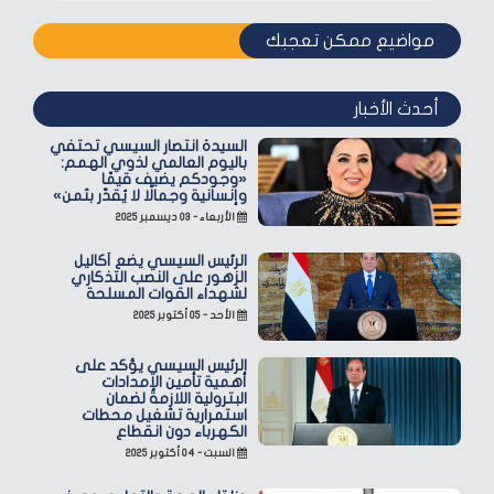
مواضيع ممكن تعجبك
أحدث الأخبار
السيدة انتصار السيسي تحتفي
باليوم العالمي لذوي الهمم:
«وجودكم يضيف قيمًا
وإنسانية وجمالًا لا يُقدّر بثمن»
الأربعاء - ٠٣ ديسمبر ٢٠٢٥
الرئيس السيسي يضع أكاليل
الزهور على النصب التذكاري
لشهداء القوات المسلحة
الأحد - ٠٥ أكتوبر ٢٠٢٥
الرئيس السيسي يؤكد على
أهمية تأمين الإمدادات
البترولية اللازمة لضمان
استمرارية تشغيل محطات
الكهرباء دون انقطاع
السبت - ٠٤ أكتوبر ٢٠٢٥