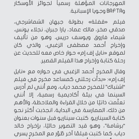
المهرجانات المؤهلة رسمياً لجوائز الأوسكار
وBAFTA وجويا الإسبانية.
فيلم «قفلة» بطولة جيهان الشماشرجي،
صدقي صخر، مالك عماد، يارا جبران، نجلاء يونس،
شيماء فاروق ويوسف دريس، وهو من تأليف
وإخراج أحمد مصطفى الزغبي، والذي كان
لموقع «نايل إف.إم» حوار خاص معه للحديث عن
رحلة كتابة وإخراج هذا الفيلم القصير.
وقال المخرج أحمد الزغبي في حواره مع «نايل
إف.إم»: «بدأت رحلتي كمساعد مخرج في فيلم
“اشتباك” للمخرج محمد دياب، ومع أنني لم أدرس
السينما في بيئة أكاديمية رسمية، إلا أنني
تعلّمت ذاتيًا من خلال القراءة والملاحظة، والأهم
من ذلك، الممارسة. في البداية، انجذبت أكثر نحو
كتابة السيناريو. كتبت سيناريو قبل سنوات بعنوان
“برشامة”، وهو قيد التصوير حاليًا، بإخراج خالد
دياب. كما كتبت فيلمًا آخر طُوّر مع المخرج يسري