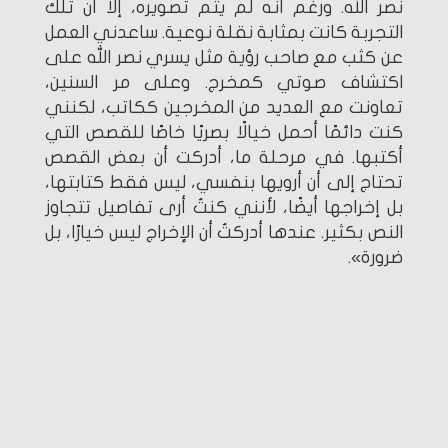
نصر الله. ورغم أنه لم يتم تصويره، إلا أن تلك
التجربة كانت بمثابة نقلة نوعية. ساعدني العمل
عن كثب مع صاحب رؤية مثل يسري نصر الله على
اكتشاف صوتي كمخرج. وعلى مر السنين،
تعاونت مع العديد من المخرجين ككاتب، لكنني
كنت دائمًا أحمل خيالًا بصريًا خاصًا للقصص التي
أكتبها. في مرحلة ما، أدركت أن بعض القصص
تحتاج إلى أن أرويها بنفسي، ليس فقط كتابتها،
بل إخراجها أيضًا، لأنني كنتُ أرى تفاصيل تتجاوز
النص بكثير. عندها أدركتُ أن الإخراج ليس خيارًا، بل
ضرورة».