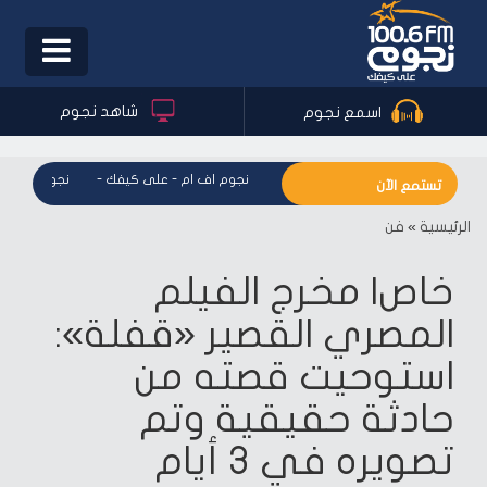
Toggle
igation
شاهد نجوم
اسمع نجوم
نجوم اف ام - على كيفك
-
نجوم اف ام - على كيفك
-
نجوم اف ام - 
تستمع الآن
الرئيسية
»
فن
خاص| مخرج الفيلم
المصري القصير «قفلة»:
استوحيت قصته من
حادثة حقيقية وتم
تصويره في 3 أيام