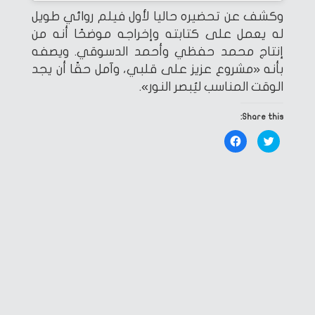
وكشف عن تحضيره حاليا لأول فيلم روائي طويل
له يعمل على كتابته وإخراجه موضحًا أنه من
إنتاج محمد حفظي وأحمد الدسوقي. ويصفه
بأنه «مشروع عزيز على قلبي، وآمل حقًا أن يجد
الوقت المناسب ليُبصر النور».
Share this:
Click
Click
to
to
share
share
on
on
Facebook
Twitter
(Opens
(Opens
in
in
new
new
window)
window)