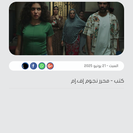
السبت - ٢١ يونيو ٢٠٢٥
كتب -
محرر نجوم إف.إم