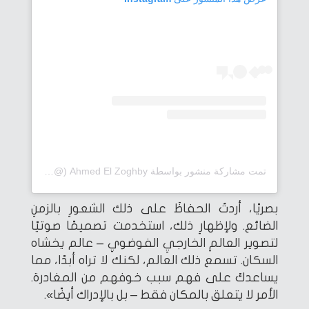
تمت مشاركة منشور بواسطة ‏‎Ahmed El Zoghby‎‏ (@‏‎zoghbyyy‎‏)
بصريًا، أردتُ الحفاظَ على ذلك الشعورِ بالزمنِ
الضائع. ولإظهارِ ذلك، استخدمت تصميمًا صوتيًا
لتصوير العالمِ الخارجيِ الفوضويِ – عالم يخشاه
السكان. تسمع ذلك العالم، لكنك لا تراه أبدًا، مما
يساعدكَ على فهم سبب خوفهم من المغادرة.
الأمر لا يتعلق بالمكان فقط – بل بالإدراك أيضًا».