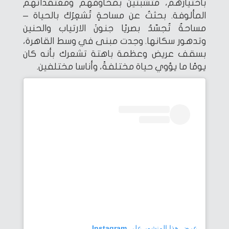
باختيارهم، متشبثين بمخاوفهم ومعتقداتهم
المألوفة. بحثتُ عن مساحةٍ تُشعِرُكَ بالحياة –
مساحةٌ تُجسّدُ بصريًا جنونَ الارتياب والحنين
وتدهور سكانها. وجدت مبنى في وسط القاهرة،
بسقف عريض وعظمة باهتة تشعرك بأنه كان
يومًا ما يؤوي حياة مختلفةً، وأناسا مختلفين.
عرض هذا المنشور على Instagram