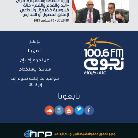
وزارتا «الصحة والتعليم»: مرض
«اليد والقدم والفم» حالة
فيروسية خفيفة.. ولا داعي
لإغلاق الفصول أو المدارس
الثلاثاء - ٣٠ سبتمبر ٢٠٢٥
للإعلان
اتصل بنا
عن نجوم إف إم
سياسة الإستخدام
مواعيد بث إذاعة نجوم إف
إم 100.6
تابعونا
جميع الحقوق محفوظة لشركة النيل للإنتاج الإذاعي