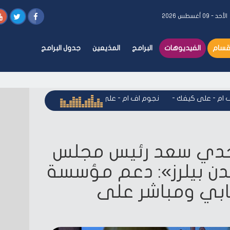
الأحد - ٠٩ أغسطس ٢٠٢٦
أقسام
الفيديوهات
البرامج
المذيعين
جدول البرامج
 - على كيفك
-
نجوم اف ام - على كيفك
-
نجوم اف ام - على كيفك
جدي سعد رئيس مجلس
دن بيلرز»: دعم مؤسسة
جابي ومباشر على