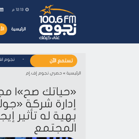
12:13 م
الرئيسية
ال
نجوم اف ام - على كيفك
-
نجوم اف ام
تستمع الآن
الرئيسية
»
حصري نجوم إف.إم
«حياتك صح»| م
إدارة شركة «جول
بهية له تأثير إي
المجتمع