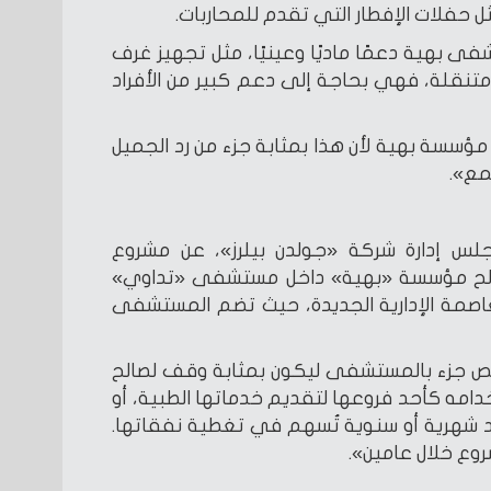
حفلات الإفطار التي تقدم للمحاربات.
شفى بهية دعمًا ماديًا وعينيًا، مثل تجهيز غرف
نقلة، فهي بحاجة إلى دعم كبير من الأفراد
ؤسسة بهية لأن هذا بمثابة جزء من رد الجميل
مع».
 إدارة شركة «جولدن بيلرز»، عن مشروع
الح مؤسسة «بهية» داخل مستشفى «تداوي»
عاصمة الإدارية الجديدة، حيث تضم المستشفى
ص جزء بالمستشفى ليكون بمثابة وقف لصالح
امه كأحد فروعها لتقديم خدماتها الطبية، أو
ئد شهرية أو سنوية تُسهم في تغطية نفقاتها.
روع خلال عامين».