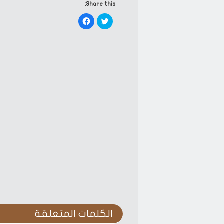
Share this:
Click
Click
to
to
share
share
on
on
Facebook
Twitter
(Opens
(Opens
in
in
new
new
window)
window)
الكلمات المتعلقة‎