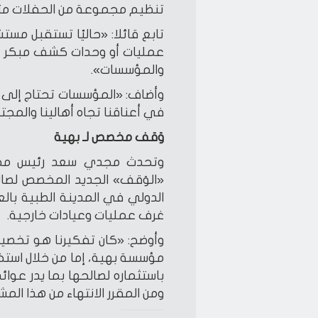
تنظيم مجموعة من الحفلات مثل 
تابع قائلا: «حاليًا تستقبل مست
عمليات أو وحدات كشف مبكر مت
والمؤسسات».
وأضاف: «المؤسسات تحتاج إلى م
في أعناقنا تجاه أهالينا والمجت
وَقف مخصص لـ بهية
وتحدث مجدي سعد رئيس مجلس
«الوَقف» الجديد المخصص لص
الدولي في المدينة الطبية بال
غرف عمليات وعيادات خارجية.
وأوضح: «كان تفكيرنا هو تخصي
مؤسسة بهية، إما من خلال استخد
باستثماره لصالحها بما يدر عوا
ومن المقرر الانتهاء من هذا المش