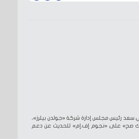
 سعد رئيس مجلس إدارة شركة «جولدن بيلرز»،
حياتك صح» على «نجوم إف.إم» للحديث عن دعم