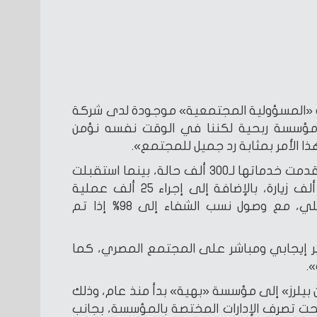
 «المسؤولية المجتمعية» موجودة لدى شركة
ن مؤسسة ربحية لكننا في الوقت نفسه نؤمن
وهذا الأمر بمثابة رد جميل للمجتمع».
وأكد على أن مؤسسة «بهية» قدمت خدماتها لـ300 ألف حالة، بينما استقبلت
العيادات الخارجية مليون و200 ألف زيارة، بالإضافة إلى إجراء 25 ألف عملية
جراحية، و2 مليون اختبار معملي، مع وصول نسب الشفاء إلى 98% إذا تم
ثير إيجابي ومباشر على المجتمع المصري، كما
.
بيلرز» إلى مؤسسة «بهية» بدأ منذ عام، وذلك
حت تصرف الإدارات المختصة بالمؤسسة، بجانب