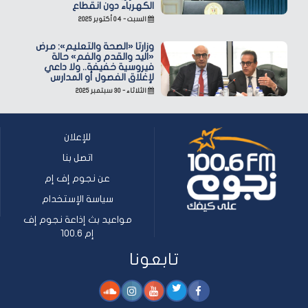
الكهرباء دون انقطاع
السبت - ٠٤ أكتوبر ٢٠٢٥
وزارتا «الصحة والتعليم»: مرض
«اليد والقدم والفم» حالة
فيروسية خفيفة.. ولا داعي
لإغلاق الفصول أو المدارس
الثلاثاء - ٣٠ سبتمبر ٢٠٢٥
للإعلان
اتصل بنا
عن نجوم إف إم
سياسة الإستخدام
مواعيد بث إذاعة نجوم إف
إم 100.6
تابعونا