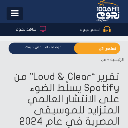
Toggle
igation
شاهد نجوم
اسمع نجوم
نجوم اف ام - على كيفك
-
نجوم اف ام - على كيفك
-
نجوم اف ام 
تستمع الآن
الرئيسية
»
فن
تقرير “Loud & Clear” من
Spotify يسلّط الضوء
على الانتشار العالمي
المتزايد للموسيقى
المصرية في عام 2024