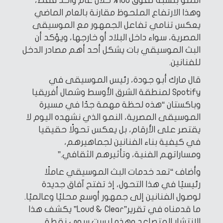
النمو بنسبة تفوق 100% خلال عام واحد فقط،
وهذا الارتفاع الملحوظ مقارنة بالعام الماضي
يعكس تنامي تفاعل الجمهور مع الموسيقى
المصرية، سواء داخل البلاد أو خارجها، ويؤكد أن
البث الموسيقي بات يشكل أحد أهم مصادر الدخل
للفنانين.
قال مارك أبو جودة، رئيس الموسيقى في
Spotify لمنطقة الشرق الأوسط وشمال أفريقيا
وباكستان “هذه لحظة مهمة جدًا في مسيرة
الموسيقى المصرية، النمو الذي نشهده اليوم لا
يقتصر على الأرقام، بل يعكس تحولًا حقيقيا
في كيفية بناء الفنانين لجماهيرهم،
ومساراتهم الفنية، وتأثيرهم الثقافي.”
وأضاف “تعد خدمات البث الموسيقي عاملًا
رئيسيًا في هذا التحول، إذ تفتح آفاق جديدة
لوصول الفنانين إلى جمهور أوسع محليًا وعالميًا.
ما قدمناه في تقرير”Loud & Clear” يكشف هذا
الانتشار المتصاعد وهذه ليست سوى نقطة