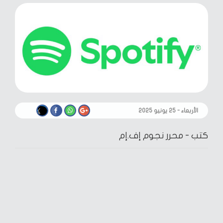
الأربعاء - ٢٥ يونيو ٢٠٢٥
كتب -
محرر نجوم إف.إم