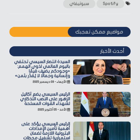
Spotify
سبوتيفاي
مواضيع ممكن تعجبك
أحدث الأخبار
السيدة انتصار السيسي تحتفي
باليوم العالمي لذوي الهمم:
«وجودكم يضيف قيمًا
وإنسانية وجمالًا لا يُقدّر بثمن»
الأربعاء - ٠٣ ديسمبر ٢٠٢٥
الرئيس السيسي يضع أكاليل
الزهور على النصب التذكاري
لشهداء القوات المسلحة
الأحد - ٠٥ أكتوبر ٢٠٢٥
الرئيس السيسي يؤكد على
أهمية تأمين الإمدادات
البترولية اللازمة لضمان
استمرارية تشغيل محطات