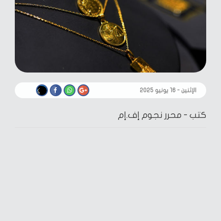
الإثنين - ١٦ يونيو ٢٠٢٥
كتب -
محرر نجوم إف.إم