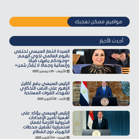
مواضيع ممكن تعجبك
أحدث الأخبار
السيدة انتصار السيسي تحتفي
باليوم العالمي لذوي الهمم:
«وجودكم يضيف قيمًا
وإنسانية وجمالًا لا يُقدّر بثمن»
الأربعاء - ٠٣ ديسمبر ٢٠٢٥
الرئيس السيسي يضع أكاليل
الزهور على النصب التذكاري
لشهداء القوات المسلحة
الأحد - ٠٥ أكتوبر ٢٠٢٥
الرئيس السيسي يؤكد على
أهمية تأمين الإمدادات
البترولية اللازمة لضمان
استمرارية تشغيل محطات
الكهرباء دون انقطاع
السبت - ٠٤ أكتوبر ٢٠٢٥