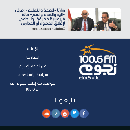
وزارتا «الصحة والتعليم»: مرض
«اليد والقدم والفم» حالة
فيروسية خفيفة.. ولا داعي
لإغلاق الفصول أو المدارس
الثلاثاء - ٣٠ سبتمبر ٢٠٢٥
للإعلان
اتصل بنا
عن نجوم إف إم
سياسة الإستخدام
مواعيد بث إذاعة نجوم إف
إم 100.6
تابعونا