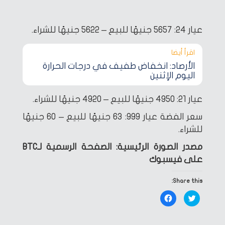
عيار 24: 5657 جنيهًا للبيع – 5622 جنيهًا للشراء.
اقرأ أيضا‎
الأرصاد: انخفاض طفيف في درجات الحرارة
اليوم الإثنين
عيار 21: 4950 جنيهًا للبيع – 4920 جنيهًا للشراء.
سعر الفضة عيار 999: 63 جنيهًا للبيع – 60 جنيهًا
للشراء.
مصدر الصورة الرئيسية: الصفحة الرسمية لـBTC
على فيسبوك
Share this:
Click
Click
to
to
share
share
on
on
Facebook
Twitter