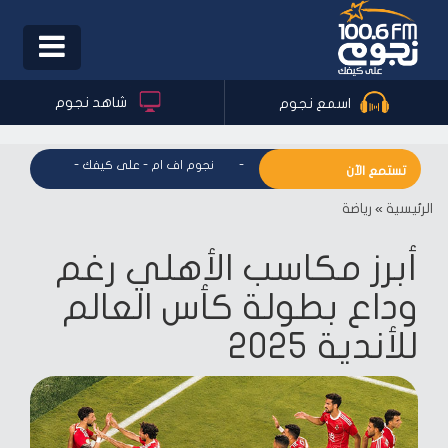
Toggle
igation
شاهد نجوم
اسمع نجوم
نجوم اف ام - على كيفك
-
نجوم اف ام - على كيفك
-
نجوم اف ام
تستمع الآن
الرئيسية
»
رياضة
أبرز مكاسب الأهلي رغم
وداع بطولة كأس العالم
للأندية 2025