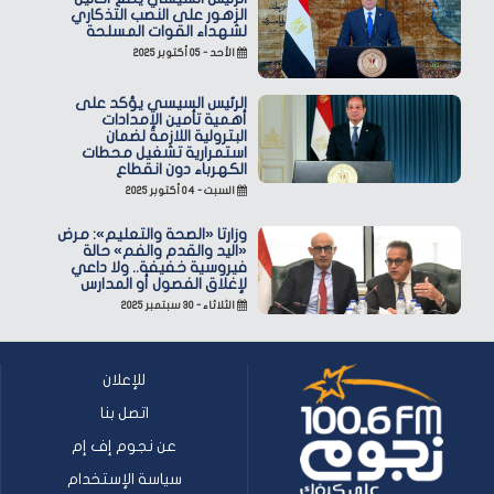
الزهور على النصب التذكاري
لشهداء القوات المسلحة
الأحد - ٠٥ أكتوبر ٢٠٢٥
الرئيس السيسي يؤكد على
أهمية تأمين الإمدادات
البترولية اللازمة لضمان
استمرارية تشغيل محطات
الكهرباء دون انقطاع
السبت - ٠٤ أكتوبر ٢٠٢٥
وزارتا «الصحة والتعليم»: مرض
«اليد والقدم والفم» حالة
فيروسية خفيفة.. ولا داعي
لإغلاق الفصول أو المدارس
الثلاثاء - ٣٠ سبتمبر ٢٠٢٥
للإعلان
اتصل بنا
عن نجوم إف إم
سياسة الإستخدام