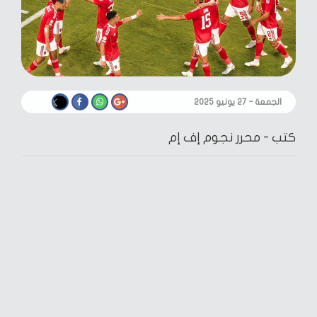
الجمعة - ٢٧ يونيو ٢٠٢٥
كتب -
محرر نجوم إف إم