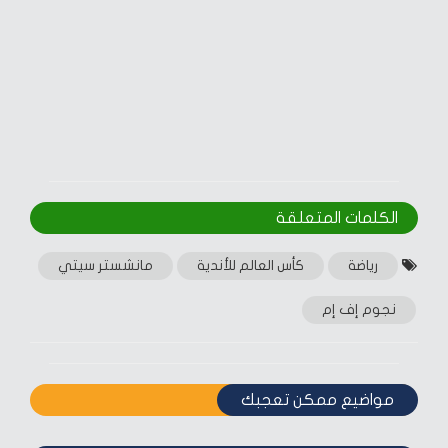
الكلمات المتعلقة‎
رياضة
كأس العالم للأندية
مانشستر سيتي
نجوم إف إم
مواضيع ممكن تعجبك