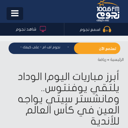
Toggle
igation
شاهد نجوم
اسمع نجوم
نجوم اف ام - على كيفك
-
نجوم اف ام - على كيفك
-
نجوم اف ام
تستمع الآن
الرئيسية
»
رياضة
أبرز مباريات اليوم| الوداد
يلتقي يوفنتوس..
ومانشستر سيتي يواجه
العين في كأس العالم
للأندية