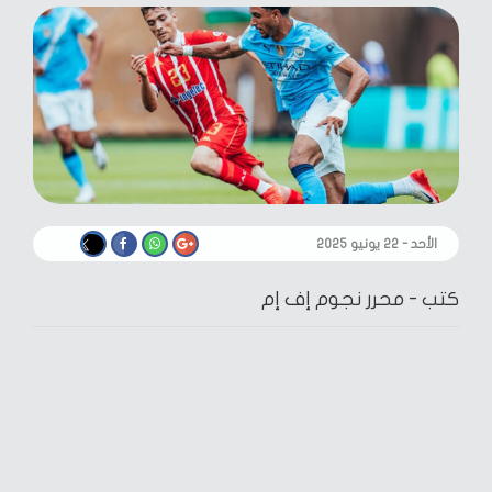
الأحد - ٢٢ يونيو ٢٠٢٥
كتب -
محرر نجوم إف إم