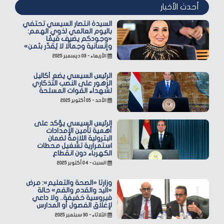
أحدث الأخبار
السيدة انتصار السيسي تحتفي
باليوم العالمي لذوي الهمم:
«وجودكم يضيف قيمًا
وإنسانية وجمالًا لا يُقدّر بثمن»
الأربعاء - ٠٣ ديسمبر ٢٠٢٥
الرئيس السيسي يضع أكاليل
الزهور على النصب التذكاري
لشهداء القوات المسلحة
الأحد - ٠٥ أكتوبر ٢٠٢٥
الرئيس السيسي يؤكد على
أهمية تأمين الإمدادات
البترولية اللازمة لضمان
استمرارية تشغيل محطات
الكهرباء دون انقطاع
السبت - ٠٤ أكتوبر ٢٠٢٥
وزارتا «الصحة والتعليم»: مرض
«اليد والقدم والفم» حالة
فيروسية خفيفة.. ولا داعي
لإغلاق الفصول أو المدارس
الثلاثاء - ٣٠ سبتمبر ٢٠٢٥