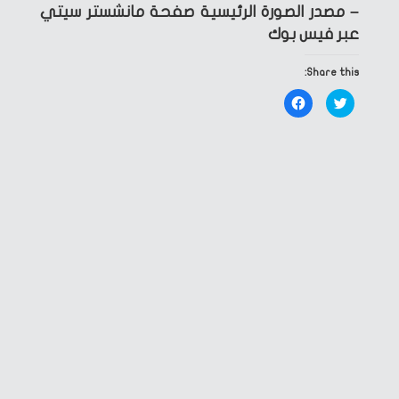
– مصدر الصورة الرئيسية صفحة مانشستر سيتي
عبر فيس بوك
Share this:
Click
Click
to
to
share
share
on
on
Facebook
Twitter
(Opens
(Opens
in
in
new
new
window)
window)