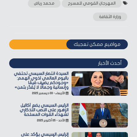
المهرجان القومي للمسرح
محمد رياض
وزارة الثقافة
مواضيع ممكن تعجبك
أحدث الأخبار
السيدة انتصار السيسي تحتفي
باليوم العالمي لذوي الهمم:
«وجودكم يضيف قيمًا
وإنسانية وجمالًا لا يُقدّر بثمن»
الأربعاء - ٠٣ ديسمبر ٢٠٢٥
الرئيس السيسي يضع أكاليل
الزهور على النصب التذكاري
لشهداء القوات المسلحة
الأحد - ٠٥ أكتوبر ٢٠٢٥
الرئيس السيسي يؤكد على