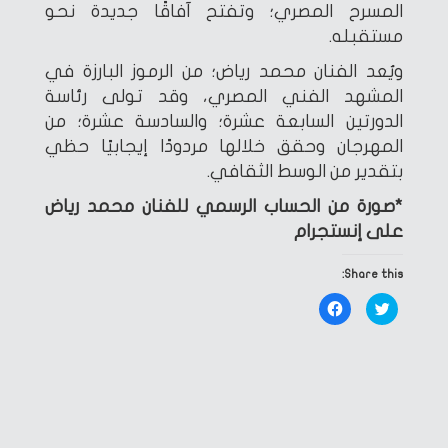
المسرح المصري؛ وتفتح آفاقًا جديدة نحو
مستقبله.
ويُعد الفنان محمد رياض؛ من الرموز البارزة في
المشهد الفني المصري، وقد تولى رئاسة
الدورتين السابعة عشرة؛ والسادسة عشرة؛ من
المهرجان وحقق خلالها مردودًا إيجابيًا حظي
بتقدير من الوسط الثقافي.
*صورة من الحساب الرسمي للفنان محمد رياض
على إنستجرام
Share this:
Click
Click
to
to
share
share
on
on
Facebook
Twitter
(Opens
(Opens
in
in
new
new
window)
window)