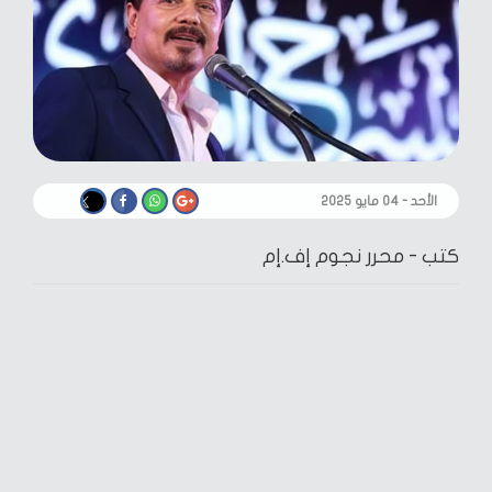
الأحد - ٠٤ مايو ٢٠٢٥
كتب -
محرر نجوم إف.إم