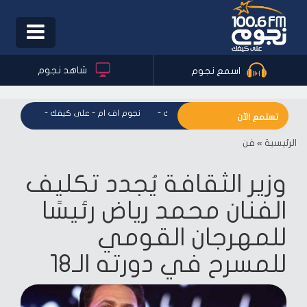
Toggle
igation
شاهد نجوم
اسمع نجوم
نجوم اف ام - على كيفك
-
نجوم اف ام - على كيفك
-
نجوم اف 
تستمع الآن
الرئيسية
»
فن
وزير الثقافة يُجدد تكليف
الفنان محمد رياض رئيسًا
للمهرجان القومي
للمسرح في دورته الـ18