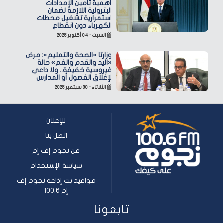
أهمية تأمين الإمدادات
البترولية اللازمة لضمان
استمرارية تشغيل محطات
الكهرباء دون انقطاع
السبت - ٠٤ أكتوبر ٢٠٢٥
وزارتا «الصحة والتعليم»: مرض
«اليد والقدم والفم» حالة
فيروسية خفيفة.. ولا داعي
لإغلاق الفصول أو المدارس
الثلاثاء - ٣٠ سبتمبر ٢٠٢٥
للإعلان
اتصل بنا
عن نجوم إف إم
سياسة الإستخدام
مواعيد بث إذاعة نجوم إف
إم 100.6
تابعونا