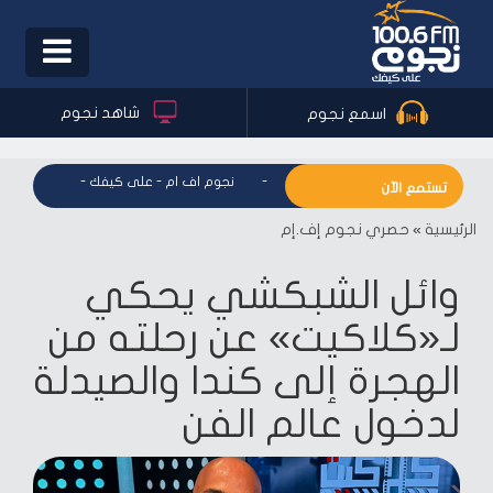
Toggle
igation
شاهد نجوم
اسمع نجوم
نجوم اف ام - على كيفك
-
نجوم اف ام - على كيفك
-
نجوم اف ام
تستمع الآن
الرئيسية
»
حصري نجوم إف.إم
وائل الشبكشي يحكي
لـ«كلاكيت» عن رحلته من
الهجرة إلى كندا والصيدلة
لدخول عالم الفن