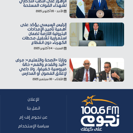
الزهور على النصب التذكاري
لشهداء القوات المسلحة
الأحد - ٠٥ أكتوبر ٢٠٢٥
الرئيس السيسي يؤكد على
أهمية تأمين الإمدادات
البترولية اللازمة لضمان
استمرارية تشغيل محطات
الكهرباء دون انقطاع
السبت - ٠٤ أكتوبر ٢٠٢٥
وزارتا «الصحة والتعليم»: مرض
«اليد والقدم والفم» حالة
فيروسية خفيفة.. ولا داعي
لإغلاق الفصول أو المدارس
الثلاثاء - ٣٠ سبتمبر ٢٠٢٥
للإعلان
اتصل بنا
عن نجوم إف إم
سياسة الإستخدام