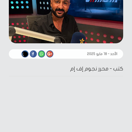
الأحد - ١٨ مايو ٢٠٢٥
كتب -
محرر نجوم إف إم