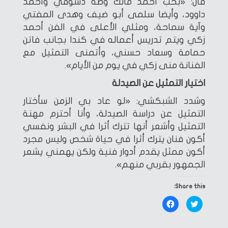
قال: «بحب أحمد مالك وطه دسوقي وأحمد
داوود، وأيضا سلمى أبو ضيف وهدى المفتي
وآية سماحة، ومثلي الأعلى في الفن أحمد
زكي ويتم تدريس أعماله في كندا بجانب فاتن
حمامة وسعاد حسني، وأتمنى التمثيل مع
الفنانة منى زكي في يوم من الأيام».
اختيار التمثيل عن الصيدلة
وشدد الشبكشي: «لو عاد بي الزمن سأختار
التمثيل عن دراسة الصيدلة، وأنا أحترم مهنة
التمثيل وأشعر أنها تترك أثرا في البشر ونفسي
أكون فنان يترك أثرا في حياة شخص وليس مجرد
أكون ممثل يقدم أدوار فنية ولكن يهمني يشعر
الجمهور بقربي منهم».
Share this:
Click
Click
to
to
share
share
on
on
Facebook
Twitter