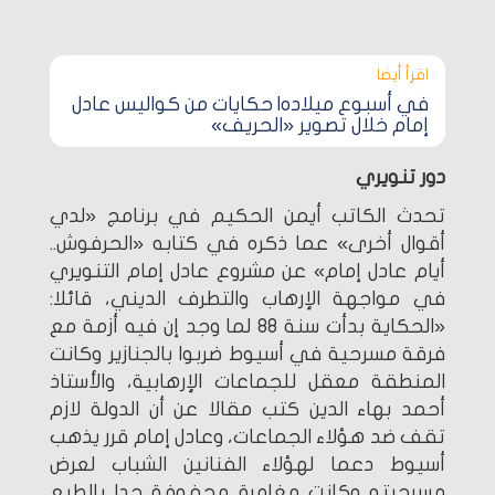
اقرأ أيضا‎
في أسبوع ميلاده| حكايات من كواليس عادل
إمام خلال تصوير «الحريف»
دور تنويري
تحدث الكاتب أيمن الحكيم في برنامج «لدي
أقوال أخرى» عما ذكره في كتابه «الحرفوش..
أيام عادل إمام» عن مشروع عادل إمام التنويري
في مواجهة الإرهاب والتطرف الديني، قائلا:
«الحكاية بدأت سنة 88 لما وجد إن فيه أزمة مع
فرقة مسرحية في أسيوط ضربوا بالجنازير وكانت
المنطقة معقل للجماعات الإرهابية، والأستاذ
أحمد بهاء الدين كتب مقالا عن أن الدولة لازم
تقف ضد هؤلاء الجماعات، وعادل إمام قرر يذهب
أسيوط دعما لهؤلاء الفنانين الشباب لعرض
مسرحيته وكانت مغامرة محفوفة جدا بالطبع