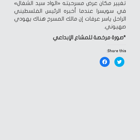
تغيير مكان عرض مسرحيته «الواد سيد الشغال»
في سويسرا عندما أخبره الرئيس الفلسطيني
الراحل ياسر عرفات إن مالك المسرح هناك يهودي
صهيوني.
*صورة مرخصة للمشاع الإبداعي
Share this:
Click
Click
to
to
share
share
on
on
Facebook
Twitter
(Opens
(Opens
in
in
new
new
window)
window)