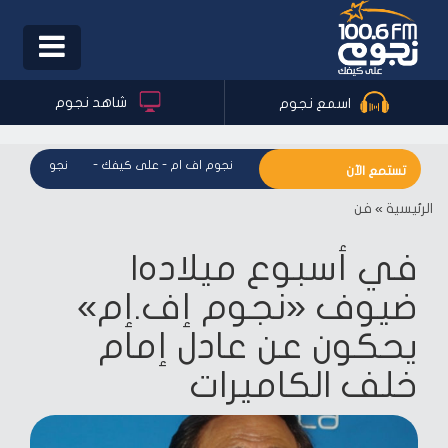
Toggle
igation
شاهد نجوم
اسمع نجوم
نجوم اف ام - على كيفك
-
نجوم اف ام - على كيفك
-
نجوم اف ام - 
تستمع الآن
الرئيسية
»
فن
في أسبوع ميلاده|
ضيوف «نجوم إف.إم»
يحكون عن عادل إمام
خلف الكاميرات