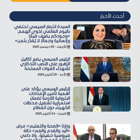
أحدث الأخبار
السيدة انتصار السيسي تحتفي
باليوم العالمي لذوي الهمم:
«وجودكم يضيف قيمًا
وإنسانية وجمالًا لا يُقدّر بثمن»
الأربعاء - ٠٣ ديسمبر ٢٠٢٥
الرئيس السيسي يضع أكاليل
الزهور على النصب التذكاري
لشهداء القوات المسلحة
الأحد - ٠٥ أكتوبر ٢٠٢٥
الرئيس السيسي يؤكد على
أهمية تأمين الإمدادات
البترولية اللازمة لضمان
استمرارية تشغيل محطات
الكهرباء دون انقطاع
السبت - ٠٤ أكتوبر ٢٠٢٥
وزارتا «الصحة والتعليم»: مرض
«اليد والقدم والفم» حالة
فيروسية خفيفة.. ولا داعي