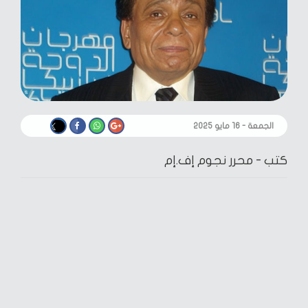
الجمعة - ١٦ مايو ٢٠٢٥
كتب -
محرر نجوم إف.إم