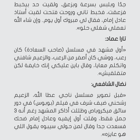
جدًا وبلبس بسرعة وبزعق، ولقيت حد بيخبط
فزعقت، فخبط تاني وروحت فتحت لقيت أستاذ
عادل إمام، فقال لي مبروك أول يوم.. وإن شاء الله
تعملي شغلي حلو».
تارا عماد:
«أول مشهد في مسلسل (صاحب السعادة) كان
رعب، ووشي كان أصفر من الرعب، والزعيم شافني
واتكلم معايا، وقال باين عليكي إنك خايفة لكن
متقلقيش».
نضال الشافعي:
«قبل تصوير مسلسل ناجي عطا الله، الزعيم
رشحني ضيف شرف في فيلم (بوبوس) في دور
سائق ميكروباص وظللت أذاكر المشهد رغم أنه 3
جمل فقط، وقلت أول إيفيه وعادل إمام ضحك
فسعدت جدا وقال لمن حولي سيبوه يقول اللي
هو عايزه».