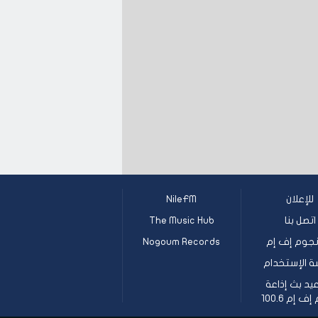
للإعلان
NileFM
اتصل بنا
The Music Hub
جوم إف إم
Nogoum Records
ة الإستخدام
يد بث إذاعة
 إم 100.6