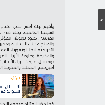
وأُقيم ليلة أمس حفل افتتاح
السينما العالمية، وجاء في م
الفرنسي كلود لولوش، المؤثر
والمنتج وكاتب السيناريو ومحرر 
الأمريكية إيفا لونغوريا، المم
والمخرجة وعارضة الأزياء الف
دومباسل، عارضة الأزياء الألمانية
أمبروسيو، الممثلة والمخرجة الف
اقرأ أيضا‎
آلاء سنان ل
السورية في
كما حضر الافتتاح عدد من النجوم