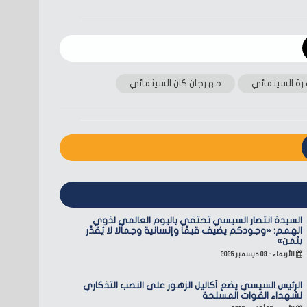
رة السينمائي
مهرجان كان السينمائي
السيدة انتصار السيسي تحتفي باليوم العالمي لذوي
الهمم: «وجودكم يضيف قيمًا وإنسانية وجمالًا لا يُقدّر
بثمن»
الأربعاء - ٠٣ ديسمبر ٢٠٢٥
الرئيس السيسي يضع أكاليل الزهور على النصب التذكاري
لشهداء القوات المسلحة