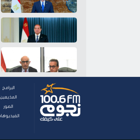
البرامج
المذيعين
الصور
الفيديوها