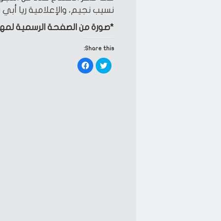
نسيب نجيم، والإعلامية ريا أبي ر
*صورة من الصفحة الرسمية لمه
Share this:
Click
Click
to
to
share
share
on
on
Facebook
Twitter
(Opens
(Opens
in
in
new
new
window)
window)