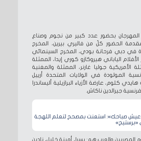
 المهرجان بحضور عدد كبير من نجوم وصناع
ُقدمة الحضور كلٌ من فاليري بيرين، المخرج
ة في دبي فرحانة بودي، المخرج السينمائي
الأفلام الياباني هيروكازو كوري إيدا، الممثلة
ثلة الأمريكية جوليا غارنر، الممثلة والمغنية
رنسية المولودة في الولايات المتحدة أرييل
 هايدي كلوم، عارضة الأزياء البرازيلية أليساندرا
رنسية جيرالدين ناكاش.
ـ«عيش صباحك»: استعنت بمصحح لتعلم اللهجة
 «برستيج»
 المصريين والعرب هم: يسرا، أمينة خليل، نادين