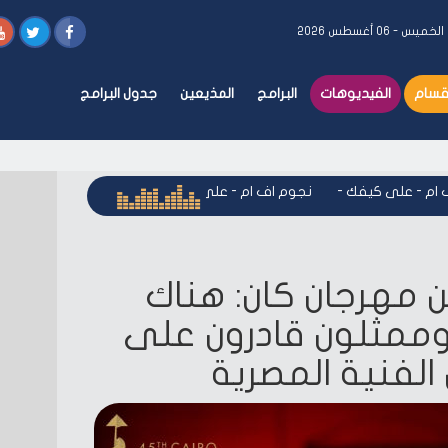
الخميس - ٠٦ أغسطس ٢٠٢٦
أقسام
الفيديوهات
البرامج
المذيعين
جدول البرامج
 - على كيفك
-
نجوم اف ام - على كيفك
-
نجوم اف ام - على كيفك
مهرجان كان: هناك
ممثلون قادرون على
الفنية المصرية