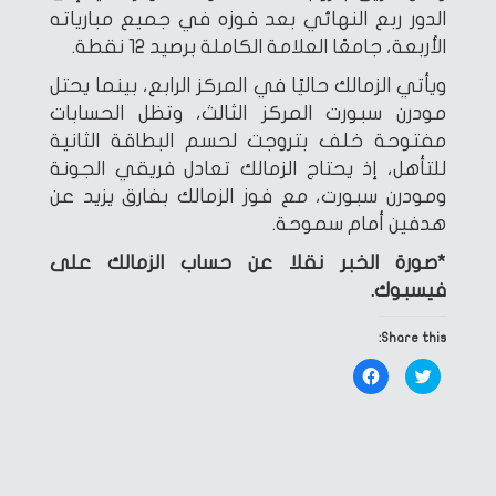
الدور ربع النهائي بعد فوزه في جميع مبارياته
الأربعة، جامعًا العلامة الكاملة برصيد 12 نقطة.
ويأتي الزمالك حاليًا في المركز الرابع، بينما يحتل
مودرن سبورت المركز الثالث، وتظل الحسابات
مفتوحة خلف بتروجت لحسم البطاقة الثانية
للتأهل، إذ يحتاج الزمالك تعادل فريقي الجونة
ومودرن سبورت، مع فوز الزمالك بفارق يزيد عن
هدفين أمام سموحة.
*صورة الخبر نقلا عن حساب الزمالك على
فيسبوك.
Share this:
Click
Click
to
to
share
share
on
on
Facebook
Twitter
(Opens
(Opens
in
in
new
new
window)
window)