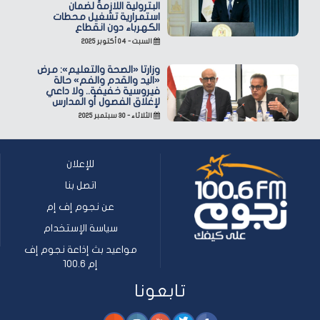
البترولية اللازمة لضمان
استمرارية تشغيل محطات
الكهرباء دون انقطاع
السبت - ٠٤ أكتوبر ٢٠٢٥
وزارتا «الصحة والتعليم»: مرض
«اليد والقدم والفم» حالة
فيروسية خفيفة.. ولا داعي
لإغلاق الفصول أو المدارس
الثلاثاء - ٣٠ سبتمبر ٢٠٢٥
للإعلان
اتصل بنا
عن نجوم إف إم
سياسة الإستخدام
مواعيد بث إذاعة نجوم إف
إم 100.6
تابعونا