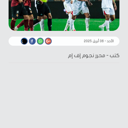
الأحد - ٠٦ أبريل ٢٠٢٥
كتب -
محرر نجوم إف إم