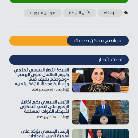
الزمالك
كأس الرابطة
مودرن سبورت
مواضيع ممكن تعجبك
أحدث الأخبار
السيدة انتصار السيسي تحتفي
باليوم العالمي لذوي الهمم:
«وجودكم يضيف قيمًا
وإنسانية وجمالًا لا يُقدّر بثمن»
الأربعاء - ٠٣ ديسمبر ٢٠٢٥
الرئيس السيسي يضع أكاليل
الزهور على النصب التذكاري
لشهداء القوات المسلحة
الأحد - ٠٥ أكتوبر ٢٠٢٥
الرئيس السيسي يؤكد على
أهمية تأمين الإمدادات