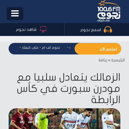
Toggle
igation
شاهد نجوم
اسمع نجوم
نجوم اف ام - على كيفك
-
نجوم اف ام - على كيفك
-
نجوم اف ا
تستمع الآن
الرئيسية
»
رياضة
الزمالك يتعادل سلبيا مع
مودرن سبورت في كأس
الرابطة