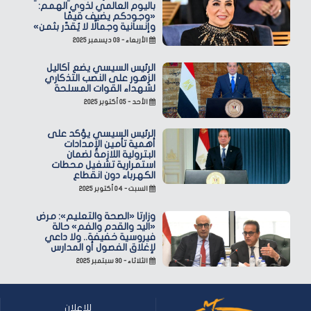
باليوم العالمي لذوي الهمم:
«وجودكم يضيف قيمًا
وإنسانية وجمالًا لا يُقدّر بثمن»
الأربعاء - ٠٣ ديسمبر ٢٠٢٥
الرئيس السيسي يضع أكاليل
الزهور على النصب التذكاري
لشهداء القوات المسلحة
الأحد - ٠٥ أكتوبر ٢٠٢٥
الرئيس السيسي يؤكد على
أهمية تأمين الإمدادات
البترولية اللازمة لضمان
استمرارية تشغيل محطات
الكهرباء دون انقطاع
السبت - ٠٤ أكتوبر ٢٠٢٥
وزارتا «الصحة والتعليم»: مرض
«اليد والقدم والفم» حالة
فيروسية خفيفة.. ولا داعي
لإغلاق الفصول أو المدارس
الثلاثاء - ٣٠ سبتمبر ٢٠٢٥
للإعلان