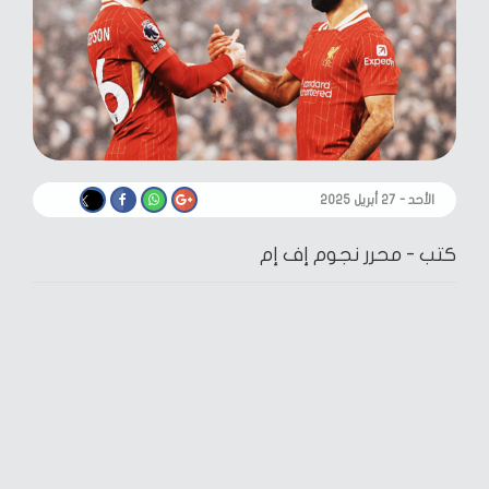
الأحد - ٢٧ أبريل ٢٠٢٥
كتب -
محرر نجوم إف إم