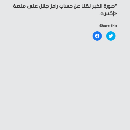
*صورة الخبر نقلا عن حساب رامز جلال على منصة
«إكس».
Share this:
Click
Click
to
to
share
share
on
on
Facebook
Twitter
(Opens
(Opens
in
in
new
new
window)
window)