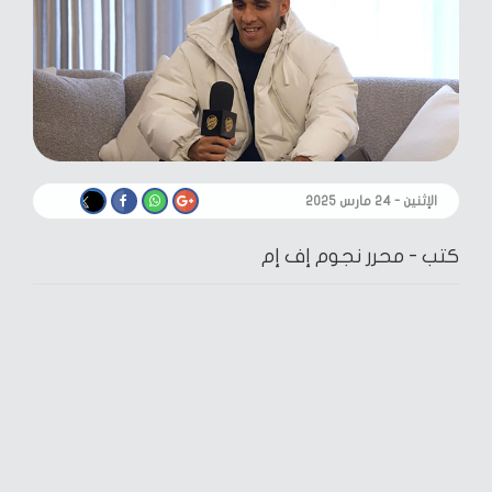
الإثنين - ٢٤ مارس ٢٠٢٥
كتب -
محرر نجوم إف إم