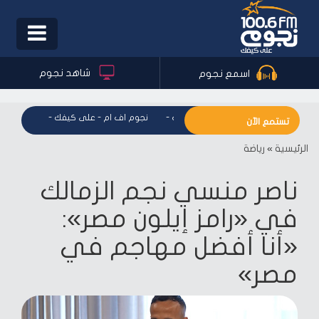
Toggle
igation
شاهد نجوم
اسمع نجوم
نجوم اف ام - على كيفك
-
نجوم اف ام - على كيفك
-
نجوم اف 
تستمع الآن
الرئيسية
»
رياضة
ناصر منسي نجم الزمالك
في «رامز إيلون مصر»:
«أنا أفضل مهاجم في
مصر»