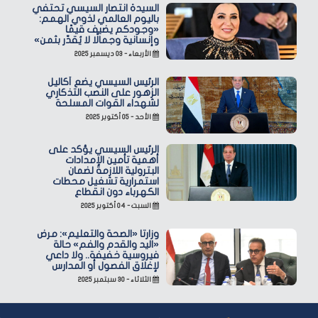
السيدة انتصار السيسي تحتفي
باليوم العالمي لذوي الهمم:
«وجودكم يضيف قيمًا
وإنسانية وجمالًا لا يُقدّر بثمن»
الأربعاء - ٠٣ ديسمبر ٢٠٢٥
الرئيس السيسي يضع أكاليل
الزهور على النصب التذكاري
لشهداء القوات المسلحة
الأحد - ٠٥ أكتوبر ٢٠٢٥
الرئيس السيسي يؤكد على
أهمية تأمين الإمدادات
البترولية اللازمة لضمان
استمرارية تشغيل محطات
الكهرباء دون انقطاع
السبت - ٠٤ أكتوبر ٢٠٢٥
وزارتا «الصحة والتعليم»: مرض
«اليد والقدم والفم» حالة
فيروسية خفيفة.. ولا داعي
لإغلاق الفصول أو المدارس
الثلاثاء - ٣٠ سبتمبر ٢٠٢٥