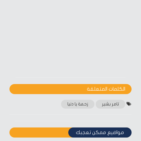
الكلمات المتعلقة‎
تامر بشير
زحمة يا دنيا
مواضيع ممكن تعجبك