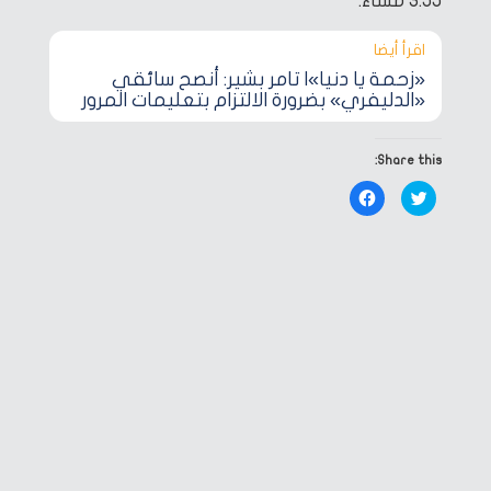
3:55 مساءً.
اقرأ أيضا‎
«زحمة يا دنيا»| تامر بشير: أنصح سائقي
«الدليفري» بضرورة الالتزام بتعليمات المرور
Share this:
Click
Click
to
to
share
share
on
on
Facebook
Twitter
(Opens
(Opens
in
in
new
new
window)
window)