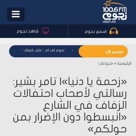
Toggle
igation
شاهد نجوم
اسمع نجوم
نجوم اف ام - على كيفك
-
نجوم اف ام - على كيفك
-
نجوم اف ا
تستمع الآن
الرئيسية
»
منوعات
«زحمة يا دنيا»| تامر بشير:
رسالتي لأصحاب احتفالات
الزفاف في الشارع
«انبسطوا دون الإضرار بمن
حولكم»