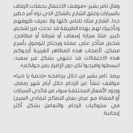
وقال تامر بشير: «موقف الاحتفال بحفلات الزفاف
بالسيارات وغلق الشارع بالشكل الذي نراه أمر خطير
جدا، الشارع ملك للناس كلها ولا تعرف ظروفهم
وتأخيرك لهم بهذه الطريقة قد تحدث ضرر لشخص
كبير، مثلا سيارة إسعاف أو شرطة أو مطافئ،
شخص متأخر على عمله ويحتاج للوصول بأسرع
ممكن، لأصحاب هذه المظاهر الغريبة أرجوكم
هذه الاحتفالات قد تنتهي بشكل غير سعيد،
انبسطوا وافرحوا لكن دون الإضرار بمن حولكم».
يرصد تامر بشير من خلال برنامجه «زحمة يا دنيا»
مواقف تنشأ عن الزحام خلال أيام شهر رمضان،
وردود الأفعال المختلفة سواء من قائدي السيارات
أو المشاة مع عرض بعض النصائح لتفادي السيئ
في سلوكيات الزحام والتعامل بشكل أكثر
إيجابية.