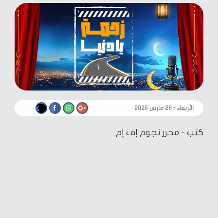
الأربعاء - ٢٦ مارس ٢٠٢٥
كتب -
محرر نجوم إف إم