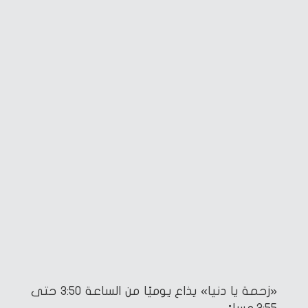
«زحمة يا دنيا» يذاع يوميًا من الساعة 3:50 حتى