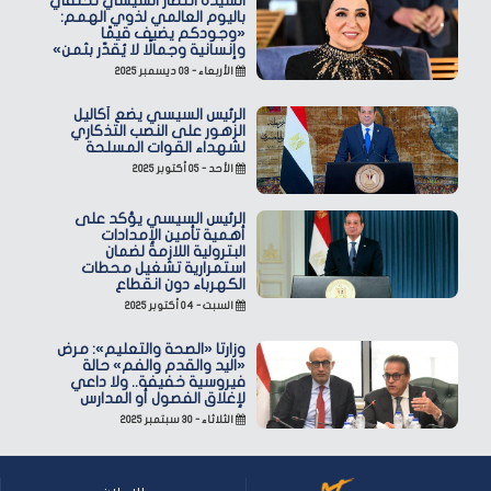
السيدة انتصار السيسي تحتفي
باليوم العالمي لذوي الهمم:
«وجودكم يضيف قيمًا
وإنسانية وجمالًا لا يُقدّر بثمن»
الأربعاء - ٠٣ ديسمبر ٢٠٢٥
الرئيس السيسي يضع أكاليل
الزهور على النصب التذكاري
لشهداء القوات المسلحة
الأحد - ٠٥ أكتوبر ٢٠٢٥
الرئيس السيسي يؤكد على
أهمية تأمين الإمدادات
البترولية اللازمة لضمان
استمرارية تشغيل محطات
الكهرباء دون انقطاع
السبت - ٠٤ أكتوبر ٢٠٢٥
وزارتا «الصحة والتعليم»: مرض
«اليد والقدم والفم» حالة
فيروسية خفيفة.. ولا داعي
لإغلاق الفصول أو المدارس
الثلاثاء - ٣٠ سبتمبر ٢٠٢٥