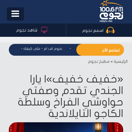
Toggle
igation
شاهد نجوم
اسمع نجوم
نجوم اف ام - على كيفك
-
نجوم اف ام - على كيفك
-
نجوم اف ا
تستمع الآن
الرئيسية
»
مطبخ نجوم
«خفيف خفيف»| يارا
الجندي تقدم وصفتي
حواوشي الفراخ وسلطة
الكاجو التايلاندية