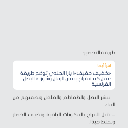
طريقة التحضير:
اقرأ أيضا‎
«خفيف خفيف»| يارا الجندي توضح طريقة
عمل كبدة فراخ بدبس الرمان وشوربة البصل
الفرنسية
– نبشر البصل والطماطم والفلفل ونصفيهم من
الماء.
– نتبل الفراخ بالمكونات الباقية ونضيف الخضار
ونخلط جيدًا.