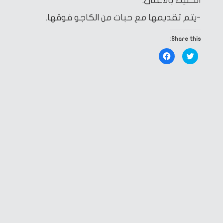
الخليط بالأعلى.
-يتم تقديمها مع حبات من الكاجو فوقها.
Share this:
Click
Click
to
to
share
share
on
on
Facebook
Twitter
(Opens
(Opens
in
in
new
new
window)
window)