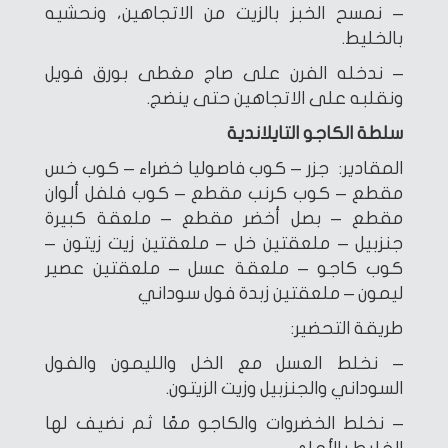
– نمسح الخبز بالزيت من الاتجاهين، ونحشيه
بالخليط.
– ندخله الفرن على صاج مغطى بورق فويل
ونقلبه على الاتجاهين حتى ينضج.
سلطة الكاجو التايلاندية
المقادير: جزر – كوب فاصوليا خضراء – كوب خس
مقطع – كوب كرنب مقطع – كوب فلفل ألوان
مقطع – بصل أخضر مقطع – ملعقة كبيرة
جنزبيل – ملعقتين خل – ملعقتين زيت زيتون –
كوب كاجو – ملعقة عسل – ملعقتين عصير
ليمون – ملعقتين زبدة فول سوداني
طريقة التحضير:
– نخلط العسل مع الخل والليمون والفول
السوداني والجنزبيل وزيت الزيتون.
– نخلط الخضروات والكاجو معًا ثم نضيف لها