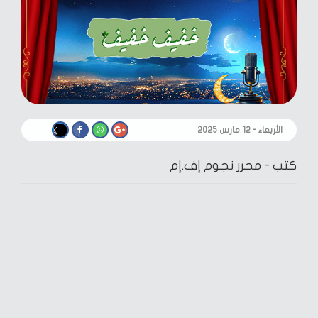
الأربعاء - ١٢ مارس ٢٠٢٥
كتب -
محرر نجوم إف.إم