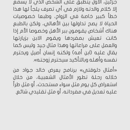
جزئين، الأول ينطبق على الشخص الذي لا يسمع
إلا كلام والدته ولازم في أي تصرف يلجأ لها هذا
خطأ كبير خاصة في الزواج، وطبعا خصوصيات
الحياة لا يصح تداولها بين الأهالي، ولكن بالطبع
هناك أشخاص يقومون ببر الأهل وخصوصا الأم إذا
كانت تعيش بمفردها ويقوم الابن بزيارتها
والعمل على مراعاتها وهذا مثال جيد وليس كما
يقال عليه (ابن أمه) ولكنه إنسان أصيل ويحترم
نفسه وأهله وبالتأكيد سيحترم زوجته».
«أمثال دلوقتي» برنامج يعرض خالد جواد من
خلاله رحلة تطور الأمثال الشعبية، من خلال
استعراض كل يوم مثل سواء مستحدث، أو مثل طرأ
عليه تعديل في مفرداته، أو مثل تقليدي شائع.