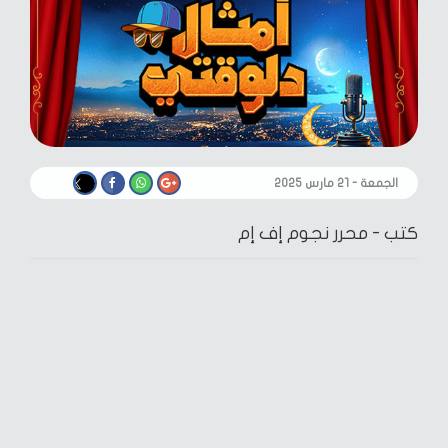
الجمعة - ٢١ مارس ٢٠٢٥
كتب -
محرر نجوم إف إم