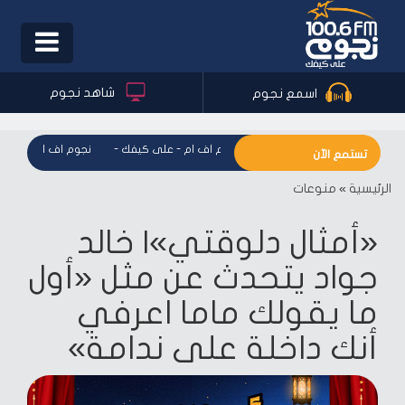
Toggle
igation
شاهد نجوم
اسمع نجوم
نجوم اف ام - على كيفك
-
نجوم اف ام - على ك
تستمع الآن
الرئيسية
»
منوعات
«أمثال دلوقتي»| خالد
جواد يتحدث عن مثل «أول
ما يقولك ماما اعرفي
أنك داخلة على ندامة»