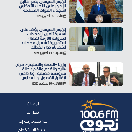
الرئيس السيسي يضع أكاليل
الزهور على النصب التذكاري
لشهداء القوات المسلحة
الأحد - ٠٥ أكتوبر ٢٠٢٥
الرئيس السيسي يؤكد على
أهمية تأمين الإمدادات
البترولية اللازمة لضمان
استمرارية تشغيل محطات
الكهرباء دون انقطاع
السبت - ٠٤ أكتوبر ٢٠٢٥
وزارتا «الصحة والتعليم»: مرض
«اليد والقدم والفم» حالة
فيروسية خفيفة.. ولا داعي
لإغلاق الفصول أو المدارس
الثلاثاء - ٣٠ سبتمبر ٢٠٢٥
للإعلان
اتصل بنا
عن نجوم إف إم
سياسة الإستخدام