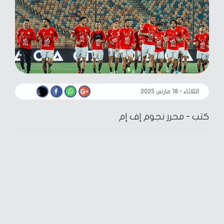
الثلاثاء - ١٨ مارس ٢٠٢٥
كتب -
محرر نجوم إف إم