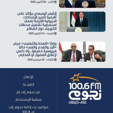
الأحد - ٠٥ أكتوبر ٢٠٢٥
الرئيس السيسي يؤكد على
أهمية تأمين الإمدادات
البترولية اللازمة لضمان
استمرارية تشغيل محطات
الكهرباء دون انقطاع
السبت - ٠٤ أكتوبر ٢٠٢٥
وزارتا «الصحة والتعليم»: مرض
«اليد والقدم والفم» حالة
فيروسية خفيفة.. ولا داعي
لإغلاق الفصول أو المدارس
الثلاثاء - ٣٠ سبتمبر ٢٠٢٥
للإعلان
اتصل بنا
عن نجوم إف إم
سياسة الإستخدام
مواعيد بث إذاعة نجوم إف
إم 100.6